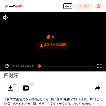
打开App
zh-cn
享受流畅高清剧集
00:00:00
/
00:11:03
四时好
大宴国“女皇”在落水后出现记忆错乱，陷入作精“男皇后”为其编织的一场“谎言美
梦”里，内外危机四伏，疑云重重，在女皇不断发现自己的身份真相的过程中，
全部