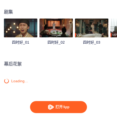
也逐渐爱上这位默默守护她、甘为绿叶助她圆梦的枕边人。
剧集
VIP
VIP
四时好_01
四时好_02
四时好_03
幕后花絮
Loading…
打开App