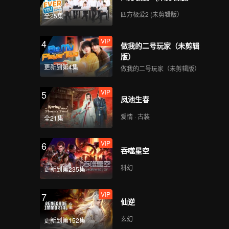
四方极爱2 (未剪辑版）
全25集
VIP
4
做我的二号玩家（未剪辑
版）
更新到第4集
做我的二号玩家（未剪辑版）
VIP
5
凤池生春
爱情 · 古装
全21集
VIP
6
吞噬星空
科幻
更新到第235集
VIP
7
仙逆
玄幻
更新到第152集