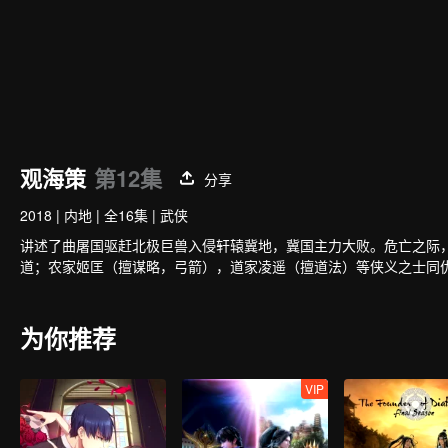
观海策
第12集
分享
2018
|
内地
|
全16集
|
武侠
讲述了曲屠国驱赶北极巨兽入侵轩辕冀地，冀国主力大败。危亡之际
道；农家姬匡（擅谋略，弓箭），道家凌遥（擅道法）等侠义之士同
为你推荐
VIP