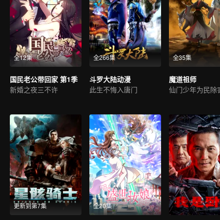
全12集
全266集
全35集
国民老公带回家 第1季
斗罗大陆动漫
魔道祖师
新婚之夜三不许
此生不悔入唐门
更新到第7集
全20集