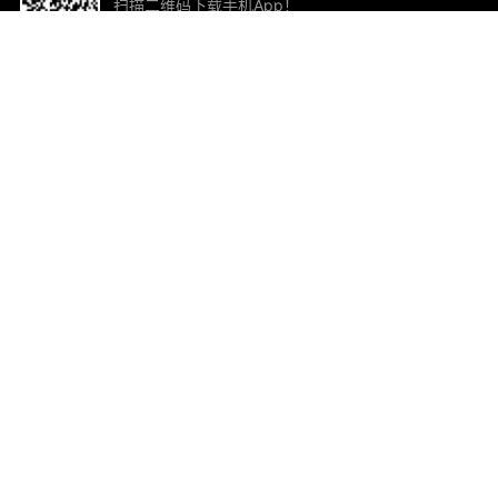
扫描二维码下载手机App！
帮助与反馈
关
意见反馈
加
联
电子
ted.