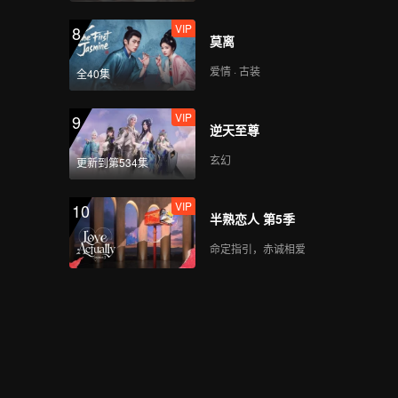
VIP
8
莫离
爱情 · 古装
全40集
VIP
9
逆天至尊
玄幻
更新到第534集
VIP
10
半熟恋人 第5季
命定指引，赤诚相爱