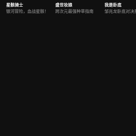
星骸骑士
盛世妆娘
我是卧底
银河冒险，血战星骸！
跨次元最强种草指南
邹兆龙卧底对决