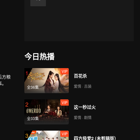
今日热播
VIP
1
百花杀
后方粮
事。
爱情 · 古装
全36集
VIP
2
这一秒过火
爱情 · 剧情
全33集
VIP
3
四方极爱2 (未剪辑版）