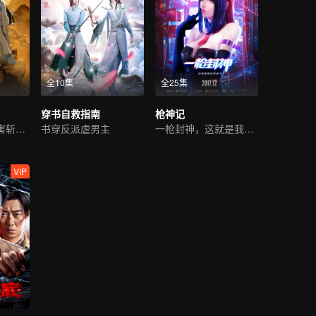
全10集
全25集
穿书自救指南
枪神记
仙门少年为民除害斩邪祟
书穿反派虐男主
一枪封神，这就是我们的战斗！
VIP