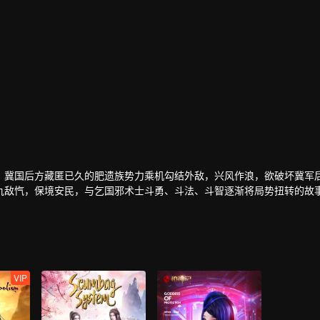
，冀国后方藏匿已久的肥遗族势力乘机勾结外敌，兴风作浪，欲破坏冀军
仇敌忾，保境安民，与乞国邪术士斗勇、斗法、斗智逐渐将局势扭转的故
VIP