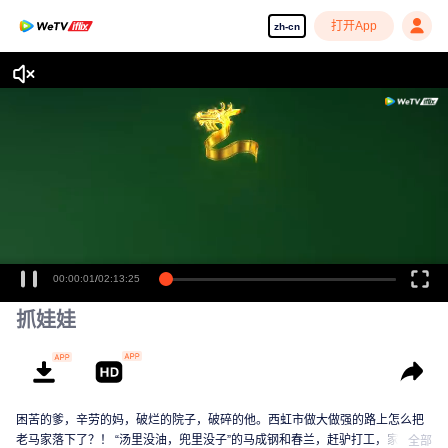
打开App
zh-cn
00:00:01
/
02:13:25
抓娃娃
困苦的爹，辛劳的妈，破烂的院子，破碎的他。西虹市做大做强的路上怎么把
老马家落下了？！ “汤里没油，兜里没子”的马成钢和春兰，赶驴打工，家徒四
全部