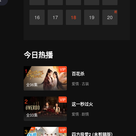
终
16
17
18
19
20
今日热播
VIP
1
百花杀
爱情 · 古装
全36集
VIP
2
这一秒过火
爱情 · 剧情
全33集
VIP
3
四方极爱2 (未剪辑版）