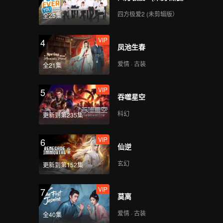
四方极爱2 (未剪辑版）
全25集
VIP
4
凤池生春
爱情 · 古装
全21集
VIP
5
吞噬星空
科幻
更新到第235集
VIP
6
仙逆
玄幻
更新到第152集
VIP
7
莫离
爱情 · 古装
全40集