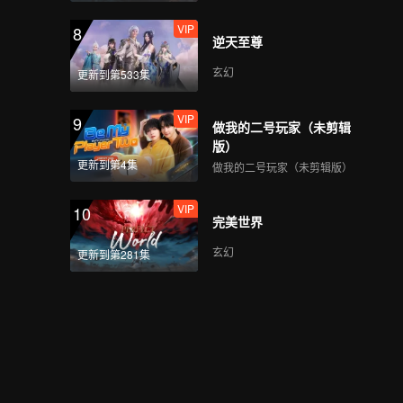
VIP
8
逆天至尊
玄幻
更新到第533集
VIP
9
做我的二号玩家（未剪辑
版）
更新到第4集
做我的二号玩家（未剪辑版）
VIP
10
完美世界
玄幻
更新到第281集