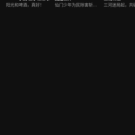
阳光和啤酒，真好！
仙门少年为民除害斩邪祟