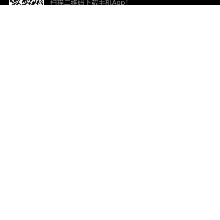
扫描二维码下载手机App！
帮助与反馈
关
意见反馈
加
联
电子
ted.