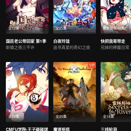
全12集
全25集
更新到第48集
国民老公带回家 第1季
白夜玲珑
快把我哥带走
新婚之夜三不许
追寻真爱的奇幻之旅
兄妹的捧腹日常
VIP
全24集
全35集
全18集
CMFU学院-王子碰碰球
魔道祖师
三线轮洄