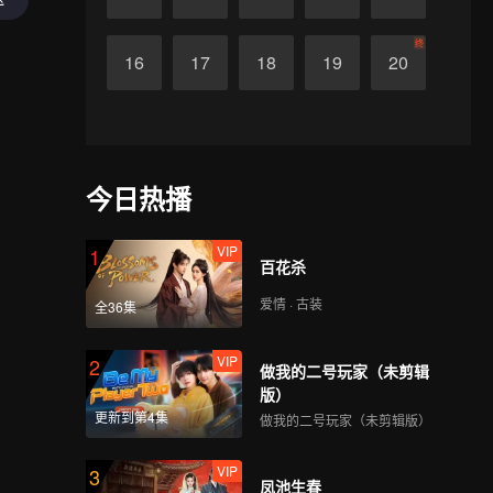
终
16
17
18
19
20
今日热播
VIP
1
百花杀
爱情 · 古装
全36集
VIP
2
做我的二号玩家（未剪辑
版）
更新到第4集
做我的二号玩家（未剪辑版）
VIP
3
凤池生春