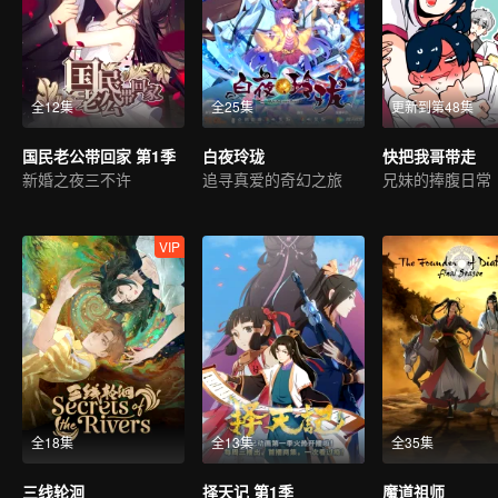
全12集
全25集
更新到第48集
国民老公带回家 第1季
白夜玲珑
快把我哥带走
新婚之夜三不许
追寻真爱的奇幻之旅
兄妹的捧腹日常
VIP
全18集
全13集
全35集
三线轮洄
择天记 第1季
魔道祖师