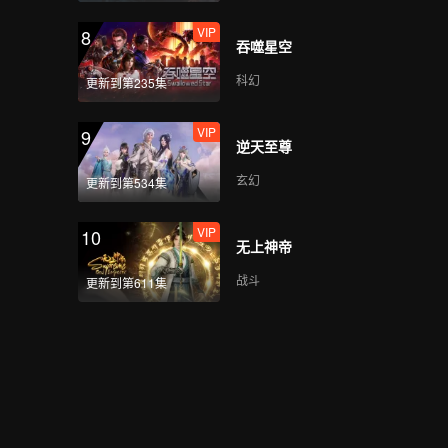
VIP
8
吞噬星空
科幻
更新到第235集
VIP
9
逆天至尊
玄幻
更新到第534集
VIP
10
无上神帝
战斗
更新到第611集