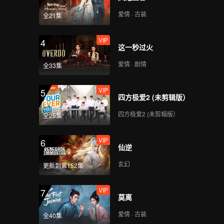
爱情 · 古装
全21集
VIP
4
这一秒过火
爱情 · 剧情
全33集
VIP
5
四方极爱2 (未剪辑版）
四方极爱2 (未剪辑版）
全25集
VIP
6
仙逆
玄幻
更新到第152集
VIP
7
莫离
爱情 · 古装
全40集