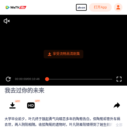
打开App
zh-cn
享受流畅高清剧集
00:00:00
/
00:10:46
我去过你的未来
大学毕业前夕，叶凡终于鼓起勇气向暗恋多年的陶萄告白，但陶萄却意外车祸
去世，两人阴阳相隔。收拾陶萄的遗物时，叶凡阴差阳错得到了她生前的旧手
全部