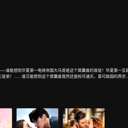
——谁能想到华夏第一电商帝国大马哥是这个窝囊废的首徒！华夏第一互
三徒弟！……谁又能想到这个窝囊废竟然还是权可通天，富可敌国的燕京