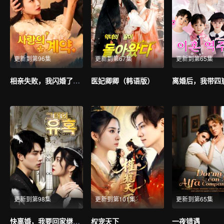
更新到第96集
更新到第67集
更新到第65集
相亲失败，我闪婚了个千亿霸总
医妃卿卿（韩语版）
更新到第98集
更新到第101集
更新到第65集
快离婚，我要回家继承亿万家产（韩语版）
权宠天下
一夜错遇