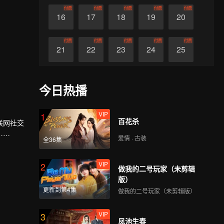
付费
付费
付费
付费
付费
16
17
18
19
20
付费
付费
付费
付费
付费
21
22
23
24
25
付费
付费
付费
付费
付费
26
27
28
29
30
今日热播
VIP
1
百花杀
联网社交
……
爱情 · 古装
全36集
VIP
2
做我的二号玩家（未剪辑
版）
更新到第4集
做我的二号玩家（未剪辑版）
VIP
3
凤池生春