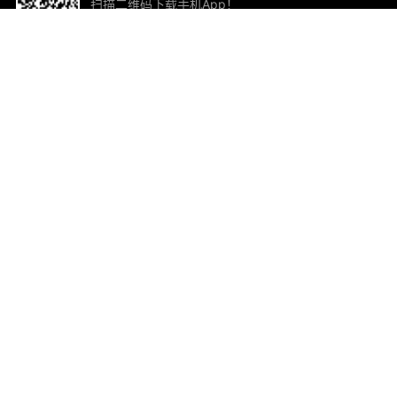
扫描二维码下载手机App！
帮助与反馈
关
意见反馈
加
联
电子
ted.