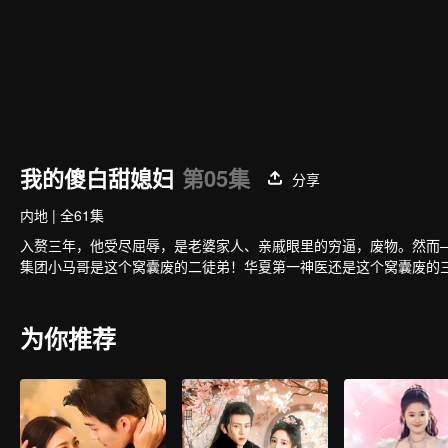
我的傻白甜媳妇
第05集
分享
内地
|
全61集
入赘三年，他受尽屈辱，是老婆家人、亲戚眼里的穷逼，废物。然而
集团小马哥是这个窝囊废的二徒弟！华夏第一神医还是这个窝囊废的
为你推荐