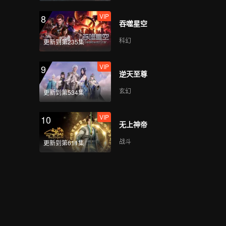
VIP
8
吞噬星空
科幻
更新到第235集
VIP
9
逆天至尊
玄幻
更新到第534集
VIP
10
无上神帝
战斗
更新到第611集