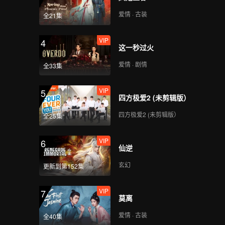
爱情 · 古装
全21集
VIP
4
这一秒过火
爱情 · 剧情
全33集
VIP
5
四方极爱2 (未剪辑版）
四方极爱2 (未剪辑版）
全25集
VIP
6
仙逆
玄幻
更新到第152集
VIP
7
莫离
爱情 · 古装
全40集