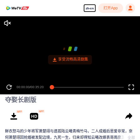
打开App
zh-cn
享受流畅高清剧集
00:00:00
/
00:35:20
夺娶长剧版
鲜衣怒马的少年将军萧楚翊与遗孤陆云曦青梅竹马，二人成婚后恩爱非常，奈
何萧楚翊因抢婚被发配边境，九死一生，归来却得知云曦改嫁表哥周彦玉，母
全部