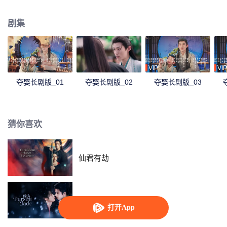
亲离世，爱恨交织下萧楚翊与陆云曦陷入一段禁忌拉扯的情爱之中。
剧集
VIP
VIP
夺娶长剧版_01
夺娶长剧版_02
夺娶长剧版_03
猜你喜欢
仙君有劫
逐玉（英语版）
打开App