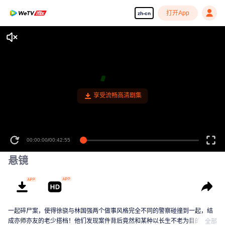
打开App
zh-cn
享受流畅高清剧集
00:00:00
/
00:42:55
悬镜
一起碎尸案，使得徐骁与林国强两个做事风格完全不同的警察碰撞到一起，结
成亦师亦友的老少搭档！他们发现案件背后竟然和某种以长生不老为目的的古
全部