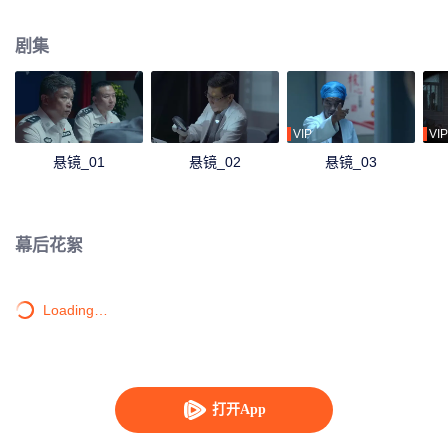
代邪恶仪式有关联，而背后的主使竟是一个看似人畜无害的年轻高知女性……
剧集
VIP
VIP
悬镜_01
悬镜_02
悬镜_03
幕后花絮
Loading…
打开App