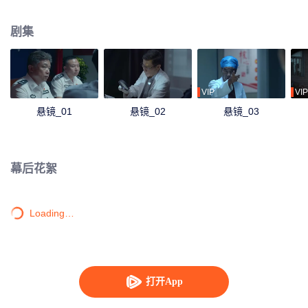
代邪恶仪式有关联，而背后的主使竟是一个看似人畜无害的年轻高知女性……
剧集
VIP
VIP
悬镜_01
悬镜_02
悬镜_03
幕后花絮
Loading…
打开App