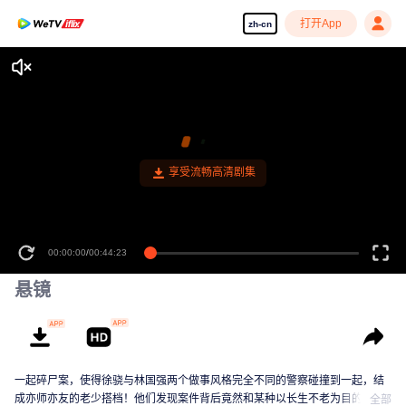
打开App
zh-cn
享受流畅高清剧集
00:00:00
/
00:44:23
悬镜
一起碎尸案，使得徐骁与林国强两个做事风格完全不同的警察碰撞到一起，结
成亦师亦友的老少搭档！他们发现案件背后竟然和某种以长生不老为目的的古
全部