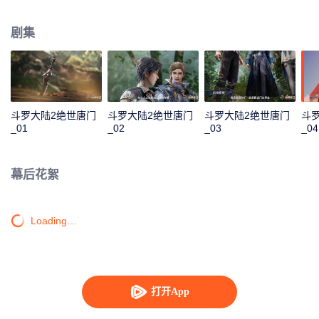
一曲绝世唐门之歌？ 百万年魂兽，手握日月摘星辰的死灵圣法神，导致唐门衰
落的全新魂导器体系。一切的神奇都将一一展现。 唐门暗器能否重振雄风，唐
剧集
门能否重现辉煌？
斗罗大陆2绝世唐门
斗罗大陆2绝世唐门
斗罗大陆2绝世唐门
斗
_01
_02
_03
_04
幕后花絮
Loading…
打开App