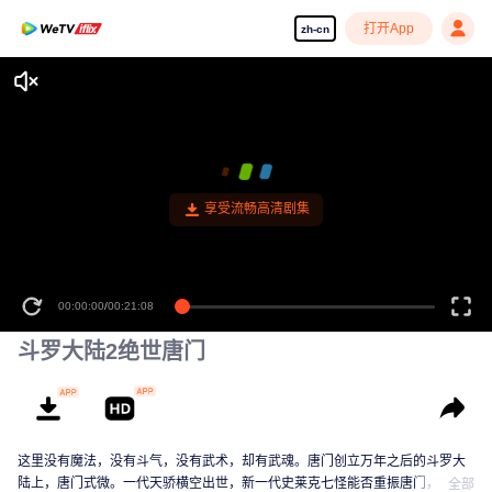
打开App
zh-cn
享受流畅高清剧集
00:00:00
/
00:21:08
斗罗大陆2绝世唐门
这里没有魔法，没有斗气，没有武术，却有武魂。唐门创立万年之后的斗罗大
陆上，唐门式微。一代天骄横空出世，新一代史莱克七怪能否重振唐门，谱写
全部