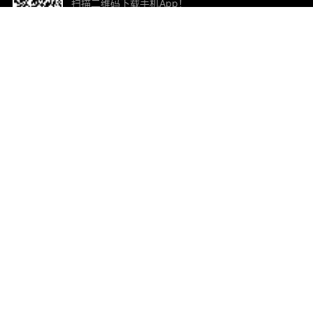
扫描二维码下载手机App！
帮助与反馈
关
意见反馈
加
联
电子
ted.