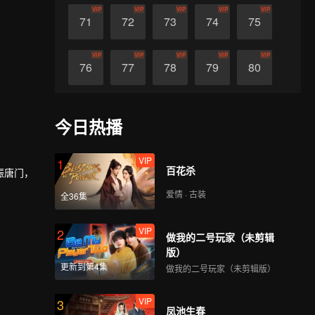
VIP
VIP
VIP
VIP
VIP
71
72
73
74
75
VIP
VIP
VIP
VIP
VIP
76
77
78
79
80
VIP
VIP
VIP
VIP
VIP
81
82
83
84
85
今日热播
VIP
VIP
VIP
VIP
VIP
86
87
88
89
90
VIP
1
百花杀
振唐门，
爱情 · 古装
全36集
VIP
2
做我的二号玩家（未剪辑
版）
更新到第4集
做我的二号玩家（未剪辑版）
VIP
3
凤池生春