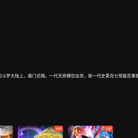
的斗罗大陆上，唐门式微。一代天骄横空出世，新一代史莱克七怪能否重
导器体系。一切的神奇都将一一展现。
VIP
VIP