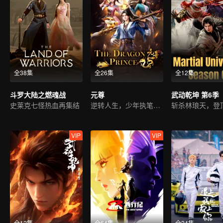
全38集
全26集
全12集
斗罗大陆之燃魂战
元尊
武动乾坤 第6季
史莱克七怪热血再集结
逆转人生，少年执笔破苍穹
斩杀林琅天，登
VIP
VIP
全12集
全64集
全24集