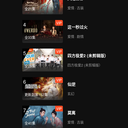
爱情 · 古装
全21集
VIP
4
这一秒过火
爱情 · 剧情
全33集
VIP
5
四方极爱2 (未剪辑版）
四方极爱2 (未剪辑版）
全25集
VIP
6
仙逆
玄幻
更新到第152集
VIP
7
莫离
爱情 · 古装
全40集