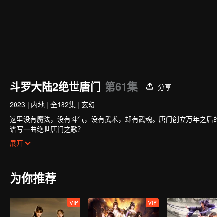
斗罗大陆2绝世唐门
第61集
分享
2023
|
内地
|
全182集
|
玄幻
这里没有魔法，没有斗气，没有武术，却有武魂。唐门创立万年之后
谱写一曲绝世唐门之歌？
百万年魂兽，手握日月摘星辰的死灵圣法神，导致唐门衰落的全新魂
展开
唐门暗器能否重振雄风，唐门能否重现辉煌？
为你推荐
VIP
VIP