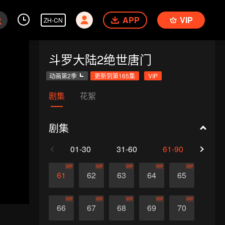
APP
VIP
ZH-CN
斗罗大陆2绝世唐门
动画第2季
更新到第165集
VIP
剧集
花絮
剧集
01-30
31-60
61-90
91-1
VIP
VIP
VIP
VIP
VIP
61
62
63
64
65
VIP
VIP
VIP
VIP
VIP
66
67
68
69
70