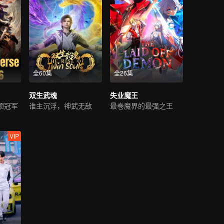
全60集
全26集
双生武魂
失业魔王
顶冠军
谁主沉浮，神武无敌
最卷魔界的最强之王
VIP