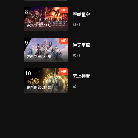
VIP
8
吞噬星空
科幻
更新到第235集
VIP
9
逆天至尊
玄幻
更新到第534集
VIP
10
无上神帝
战斗
更新到第611集