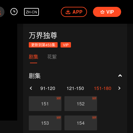
APP
VIP
ZH-CN
万界独尊
更新到第453集
VIP
剧集
花絮
剧集
61-90
91-120
121-150
151-180
181-
VIP
VIP
151
152
VIP
VIP
153
154