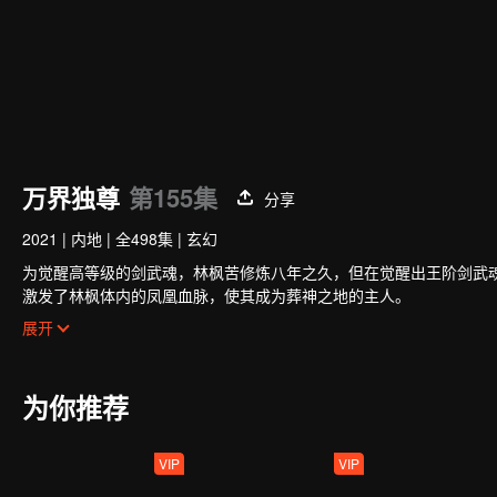
万界独尊
第155集
分享
2021
|
内地
|
全498集
|
玄幻
为觉醒高等级的剑武魂，林枫苦修炼八年之久，但在觉醒出王阶剑武
激发了林枫体内的凤凰血脉，使其成为葬神之地的主人。
失去了剑武魂后，林枫受到了林氏家族中人的排挤和针对。幸亏在此
展开
助，林枫才能重拾信心，不至于一蹶不振，后来成功吸收了葬神之地
次。
通过外出历练，林枫跨越了一个又一个的艰难险阻，一步一步地茁壮
为你推荐
VIP
VIP