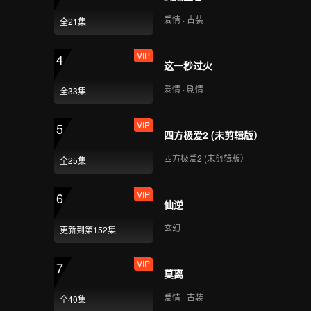
VIP
VIP
爱情 · 古装
全21集
169
170
VIP
4
VIP
VIP
这一秒过火
171
172
爱情 · 剧情
全33集
VIP
VIP
173
174
VIP
5
四方极爱2 (未剪辑版）
VIP
VIP
四方极爱2 (未剪辑版）
175
176
全25集
VIP
6
VIP
VIP
仙逆
177
178
玄幻
更新到第152集
VIP
VIP
179
180
VIP
7
莫离
爱情 · 古装
全40集