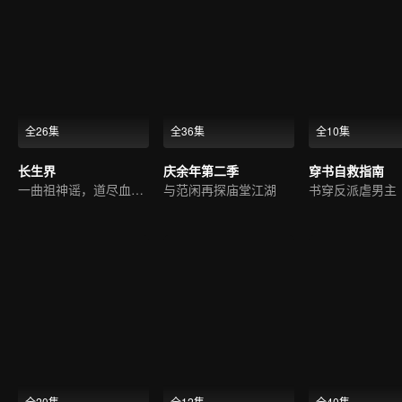
全26集
全36集
全10集
长生界
庆余年第二季
穿书自救指南
一曲祖神谣，道尽血与泪
与范闲再探庙堂江湖
书穿反派虐男主
全20集
全12集
全40集