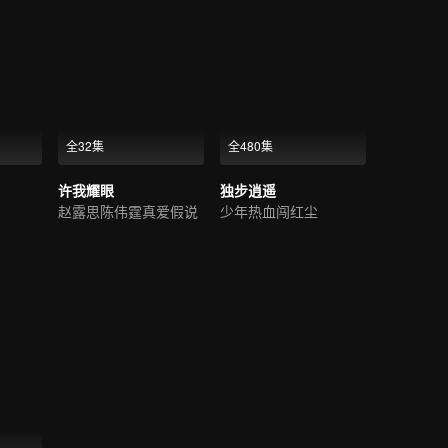
全32集
全480集
许我耀眼
独步逍遥
赵露思陈伟霆真爱假说
少年热血闯红尘