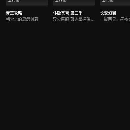
帝王攻略
斗破苍穹 第三季
长安幻街
朝堂上的恩怨纠葛
异火臣服 萧炎掌握佛怒火连
一街两界、昼夜