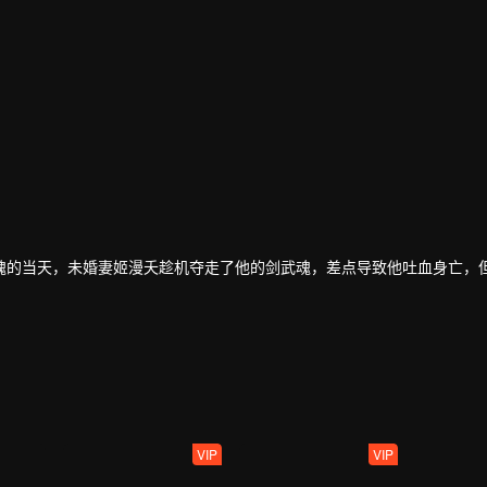
魂的当天，未婚妻姬漫夭趁机夺走了他的剑武魂，差点导致他吐血身亡，
期间，有妹妹林香儿和爷爷林镇南的陪伴、以及从葬神之地中得到的新力
中的神魔天尊强者们的力量，林枫的剑武魂因此以修复，且逐渐提升到了
成长为受世人敬仰的强者，最终登上了武道之巅。
VIP
VIP