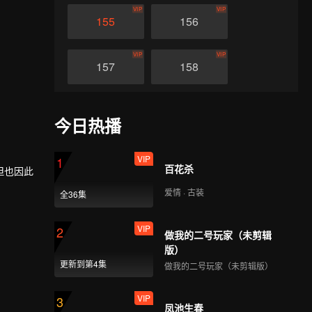
VIP
VIP
155
156
VIP
VIP
157
158
VIP
VIP
159
160
今日热播
VIP
VIP
161
162
VIP
1
百花杀
但也因此
爱情 · 古装
VIP
VIP
全36集
量的帮
163
164
更高层
VIP
2
做我的二号玩家（未剪辑
VIP
VIP
165
166
版）
更新到第4集
做我的二号玩家（未剪辑版）
VIP
VIP
167
168
VIP
3
凤池生春