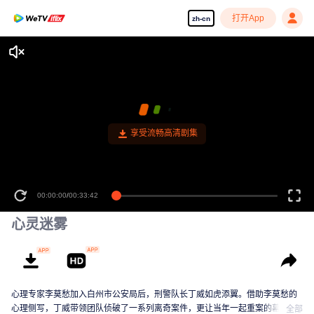
打开App
zh-cn
享受流畅高清剧集
00:00:00
/
00:33:42
心灵迷雾
心理专家李莫愁加入白州市公安局后，刑警队长丁威如虎添翼。借助李莫愁的
心理侧写，丁威带领团队侦破了一系列离奇案件，更让当年一起重案的幕后真
全部