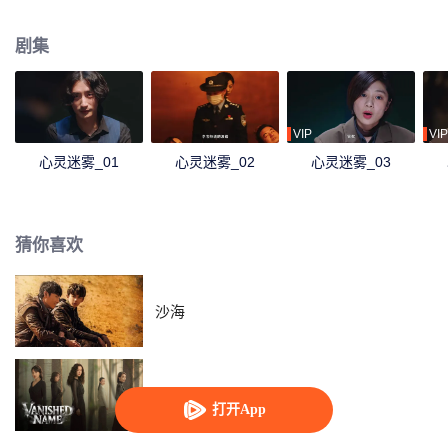
凶无处遁形，尘封多年的真相终于大白于天下。
剧集
VIP
VIP
心灵迷雾_01
心灵迷雾_02
心灵迷雾_03
猜你喜欢
沙海
隐身的名字
打开App