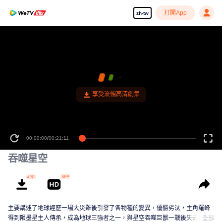
打開App
zh-tw
享受流暢高清劇集
00:00:00
/
00:21:11
吞噬星空
主要講述了地球經歷一場大災難後引發了各物種的變異，優勝劣汰，主角羅峰
得到隕墨星主人傳承，成為地球三強者之一，與星空吞噬巨獸一戰後失去肉
全部