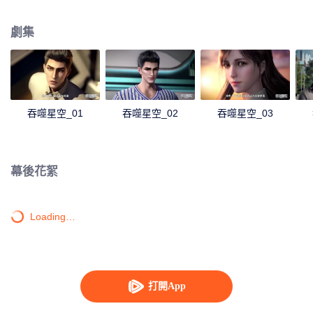
身，奪舍成為星空吞噬獸，在體內世界育出人類分身，之後邁出地球，走向宇
宙。
劇集
吞噬星空_01
吞噬星空_02
吞噬星空_03
幕後花絮
Loading…
打開App