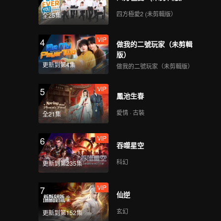
《創造營亞洲 第二季》
四方極愛2 (未剪輯版）
全25集
BIANURA的入營檔案
VIP
4
做我的二號玩家（未剪輯
版）
《創造營亞洲 第二季》
更新到第4集
做我的二號玩家（未剪輯版）
DAVID的入營檔案
VIP
5
鳳池生春
《創造營亞洲 第二季》
愛情 · 古裝
全21集
DONGDONG的入營檔
案
VIP
6
吞噬星空
《創造營亞洲 第二季》
科幻
更新到第235集
DORN的入營檔案
VIP
7
仙逆
《創造營亞洲 第二季》
玄幻
更新到第152集
DUY的入營檔案