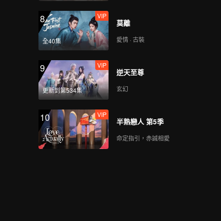
VIP
8
莫離
《創造營亞洲 第二季》
愛情 · 古裝
全40集
EARTH的入營檔案
VIP
9
逆天至尊
《創造營亞洲 第二季》
玄幻
更新到第534集
GORDON的入營檔案
VIP
10
半熟戀人 第5季
《創造營亞洲 第二季》
命定指引，赤誠相愛
GOU YI的入營檔案
《創造營亞洲 第二季》
GUANMING的入營檔案