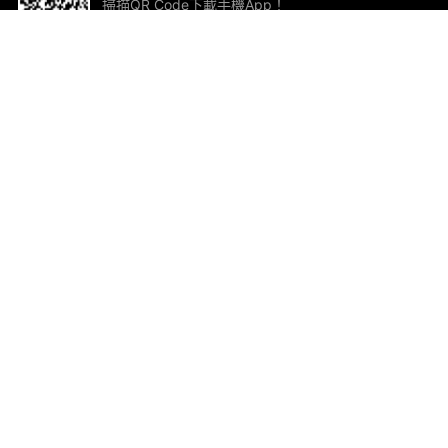
掃描QR Code下載手機App！
幫助與回饋
關
意見反饋
加
聯
電郵
ted.