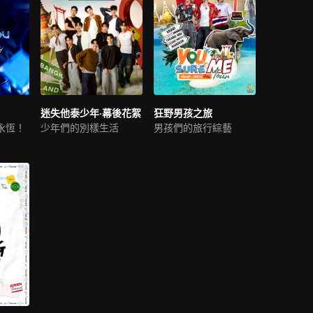
迷失他泰少年·幕後花絮
狂野男孩之旅
永恆！
少年們的別樣生活
男孩們的旅行綜藝