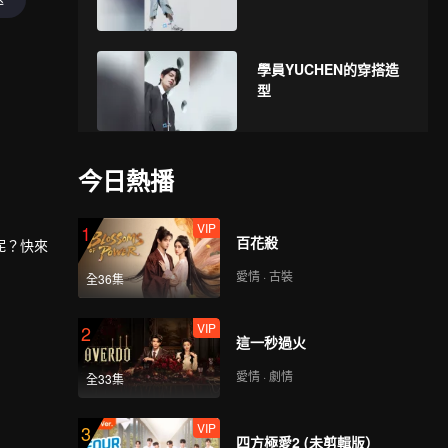
學員YUCHEN的穿搭造
型
《創造營亞洲 第二季》
今日熱播
AGUANG的入營檔案
VIP
1
百花殺
呢？快來
《創造營亞洲 第二季》
愛情 · 古裝
全36集
ALTON的入營檔案
VIP
2
這一秒過火
《創造營亞洲 第二季》
愛情 · 劇情
全33集
B的入營檔案
VIP
3
四方極愛2 (未剪輯版）