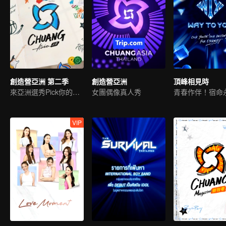
創造營亞洲 第二季
創造營亞洲
頂峰相見時
來亞洲選秀Pick你的偶像
女團偶像真人秀
青春作伴！宿命
VIP