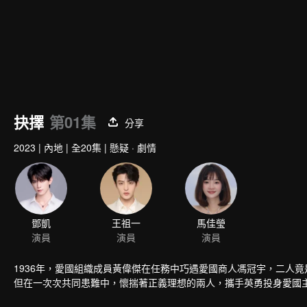
抉擇
第01集
分享
2023
|
內地
|
全20集
|
懸疑 · 劇情
1936年，愛國組織成員黃偉傑在任務中巧遇愛國商人馮冠宇，二人
但在一次次共同患難中，懷揣著正義理想的兩人，攜手英勇投身愛國