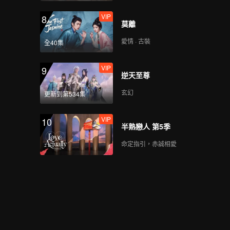
VIP
8
莫離
愛情 · 古裝
全40集
VIP
9
逆天至尊
玄幻
更新到第534集
VIP
10
半熟戀人 第5季
命定指引，赤誠相愛