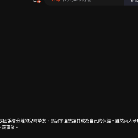
竟是因誤會分離的兒時摯友。馮冠宇強勢讓其成為自己的保鏢。雖然兩人矛
主義事業。