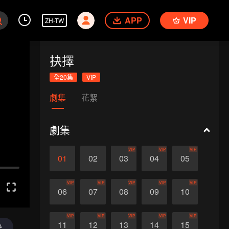
APP
VIP
ZH-TW
抉擇
全20集
VIP
劇集
花絮
劇集
VIP
VIP
VIP
01
02
03
04
05
VIP
VIP
VIP
VIP
VIP
06
07
08
09
10
VIP
VIP
VIP
VIP
VIP
11
12
13
14
15