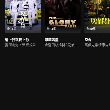
全24集
全34集
全30集
追上我就愛上你
繁華落盡
啞舍
愛躍山海，榮耀並肩
金瀚周峻煒雙A兄弟闖江湖
高偉光梁靖康穿