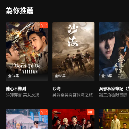
為你推薦
VIP
全24集
全52集
全18集
他心不難測
沙海
舔狗穿書 美女反撲
吳磊秦昊開啓探險之旅
鐵三角極限冒險
VIP
VIP