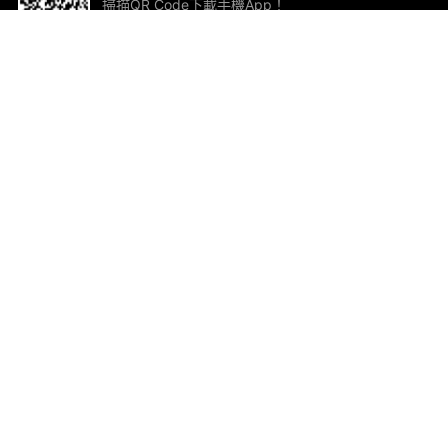
掃描QR Code下載手機App！
幫助與回饋
關
意見反饋
加
聯
電郵
ted.