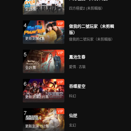
四方極愛2 (未剪輯版）
全25集
VIP
4
做我的二號玩家（未剪輯
版）
更新到第4集
做我的二號玩家（未剪輯版）
VIP
5
鳳池生春
愛情 · 古裝
全21集
VIP
6
吞噬星空
科幻
更新到第235集
VIP
7
仙逆
玄幻
更新到第152集