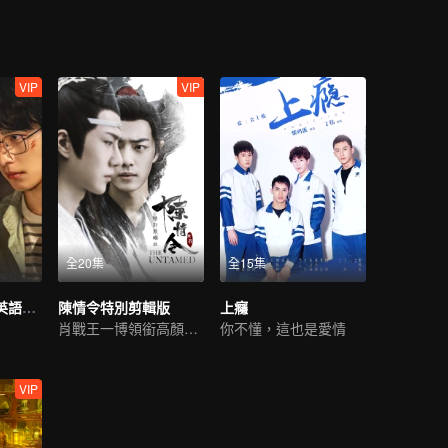
VIP
VIP
全20集
全15集
吳邪私家筆記（英語版）
陳情令特別剪輯版
上癮
肖戰王一博領銜高顏值陣容
你不懂，這也是愛情
VIP