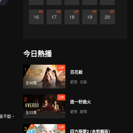
VIP
VIP
VIP
VIP
VIP
16
17
18
19
20
今日熱播
VIP
1
百花殺
愛情 · 古裝
全36集
VIP
2
這一秒過火
愛情 · 劇情
全33集
盾不斷，
VIP
3
四方極愛2 (未剪輯版）