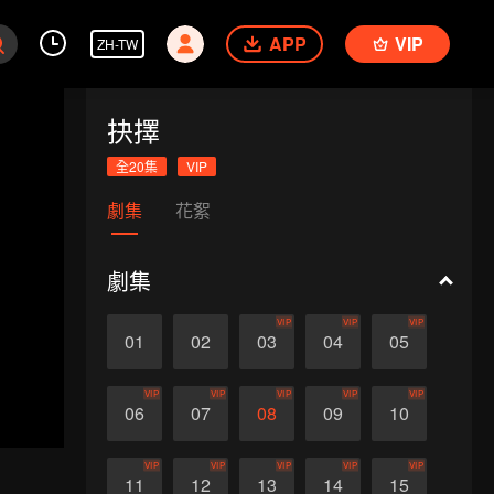
APP
VIP
ZH-TW
抉擇
全20集
VIP
劇集
花絮
劇集
VIP
VIP
VIP
01
02
03
04
05
VIP
VIP
VIP
VIP
VIP
06
07
08
09
10
VIP
VIP
VIP
VIP
VIP
11
12
13
14
15