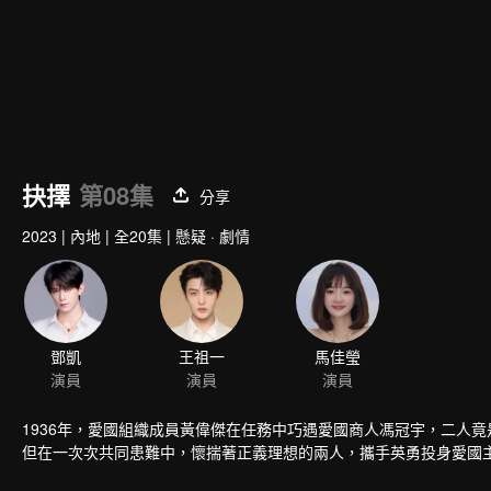
抉擇
第08集
分享
2023
|
內地
|
全20集
|
懸疑 · 劇情
鄧凱
王祖一
馬佳瑩
演員
演員
演員
1936年，愛國組織成員黃偉傑在任務中巧遇愛國商人馮冠宇，二人
但在一次次共同患難中，懷揣著正義理想的兩人，攜手英勇投身愛國