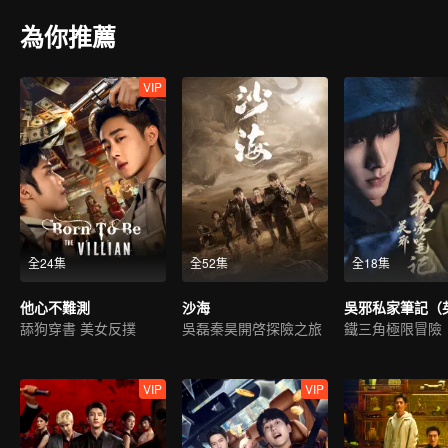
為你推薦
VIP
全24集
全52集
全18集
他心不難測
沙海
舔狗穿書 美女反撲
吳磊秦昊開啓探險之旅
鐵三角極限冒險
VIP
VIP