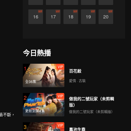
VIP
VIP
VIP
VIP
VIP
16
17
18
19
20
今日熱播
VIP
1
百花殺
愛情 · 古裝
全36集
VIP
2
做我的二號玩家（未剪輯
版）
更新到第4集
做我的二號玩家（未剪輯版）
盾不斷，
VIP
3
鳳池生春