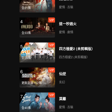
愛情 · 古裝
全21集
VIP
4
這一秒過火
愛情 · 劇情
全33集
VIP
5
四方極愛2 (未剪輯版）
四方極愛2 (未剪輯版）
全25集
VIP
6
仙逆
玄幻
更新到第152集
VIP
7
莫離
愛情 · 古裝
全40集