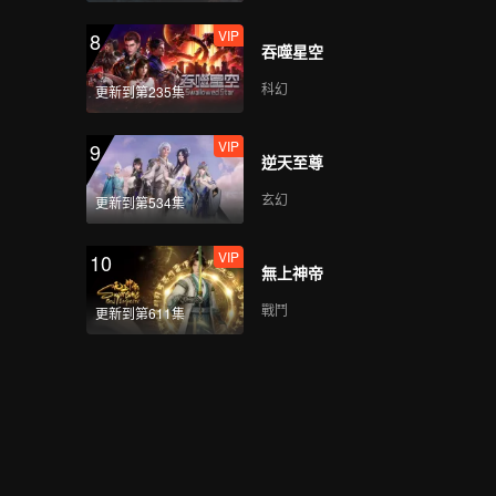
VIP
8
吞噬星空
科幻
更新到第235集
VIP
9
逆天至尊
玄幻
更新到第534集
VIP
10
無上神帝
戰鬥
更新到第611集