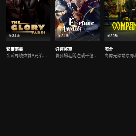
全34集
全24集
全30集
繁華落盡
好運將至
啞舍
金瀚周峻煒雙A兄弟闖江湖
養豬場老闆逆襲千億富少
高偉光梁靖康穿