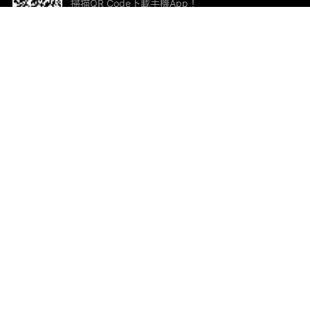
掃描QR Code下載手機App！
幫助與回饋
關
意見反饋
加
聯
電郵
ted.