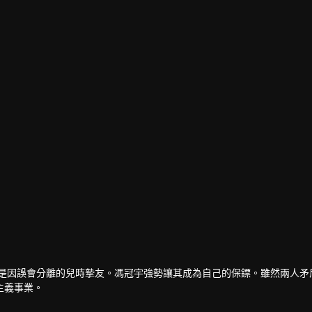
竟是因誤會分離的兒時摯友。馮冠宇強勢讓其成為自己的保鏢。雖然兩人矛
主義事業。