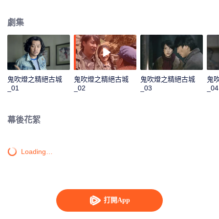
子，帶上了家中僅存的一本書——《十六字陰陽風水祕術》，閒來無事將書中
文字背得滾瓜爛熟。之後參軍到西藏，遇上雪崩掉落一條巨大的地溝當中，胡
劇集
八一利用自己懂得的墓葬祕術逃得不死。復員後，胡八一和好友胖子一起加入
了一支前往新疆考古的考古隊。一行人歷經萬險來到了塔克拉瑪干沙漠中的精
絕古城遺址，進入了地下“鬼洞”。洞中機關重重、陷阱不斷，這神祕的鬼洞似乎
在一位先知的掌控之中。
鬼吹燈之精絕古城
鬼吹燈之精絕古城
鬼吹燈之精絕古城
鬼
_01
_02
_03
_04
幕後花絮
Loading…
打開App