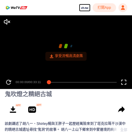
打開App
zh-tw
享受流暢高清劇集
00:00:00
/
00:33:11
鬼吹燈之精絕古城
該劇講述了胡八一、Shirley楊與王胖子一起歷經萬險來到了塔克拉瑪干沙漠中
的精絕古城遺址尋找“鬼洞”的故事。 胡八一上山下鄉來到中蒙邊境的崗崗營
全部