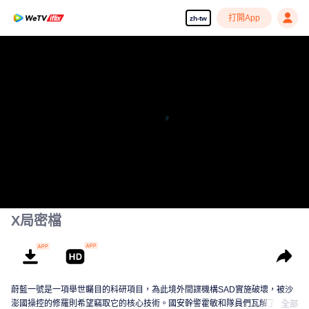
打開App
zh-tw
X局密檔
蔚藍一號是一項舉世矚目的科研項目，為此境外間諜機構SAD實施破壞，被沙
澎國操控的修羅則希望竊取它的核心技術。國安幹警霍敏和隊員們瓦解了SAD
全部