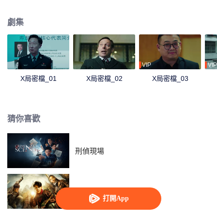
發起的陰謀、識破了修羅的滲透策略，最終將內鬼和間諜繩之以法。
劇集
VIP
VIP
X局密檔_01
X局密檔_02
X局密檔_03
猜你喜歡
刑偵現場
鬼吹燈之精絕古城
打開App