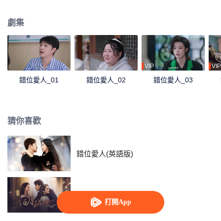
過程中，沐晨曦深感曾經的忽略與忽視，在與記憶停留在19歲的老公的相處
中，她漸漸重新領悟了愛的力量和甜蜜。
劇集
VIP
VIP
錯位愛人_01
錯位愛人_02
錯位愛人_03
猜你喜歡
錯位愛人(英語版)
妻子的反攻
打開App