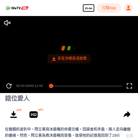
打開App
zh-tw
享受流暢高清劇集
00:00:00
/
00:11:58
錯位愛人
在婚姻的波折中，閆立東與沐晨曦的命運交織。因誤會和矛盾，兩人走向離婚
的邊緣。然而，閆立東為救沐晨曦而受傷，致使他的記憶竟回到了19歲。在這
全部