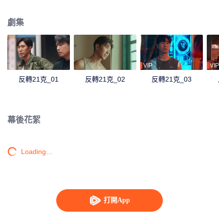
挫敗政變。借大小姐趙晴雲暗中助力，將真相公之於眾。
劇集
VIP
VIP
反轉21克_01
反轉21克_02
反轉21克_03
幕後花絮
Loading…
打開App