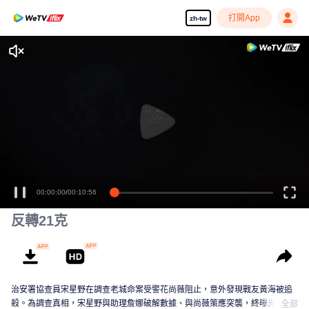
打開App
zh-tw
00:00:00
/
00:10:56
反轉21克
治安署協查員宋星野在調查老城命案受警花尚薇阻止，意外發現戰友黃海被追
殺。為調查真相，宋星野與助理詹娜破解數據、與尚薇策應突襲，終曝光黑幕
全部