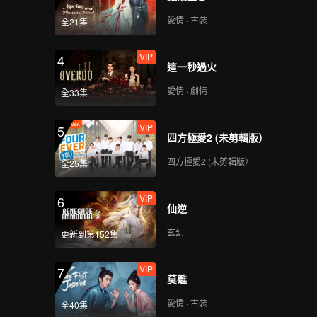
愛情 · 古裝
全21集
VIP
4
這一秒過火
愛情 · 劇情
全33集
VIP
5
四方極愛2 (未剪輯版）
四方極愛2 (未剪輯版）
全25集
VIP
6
仙逆
玄幻
更新到第152集
VIP
7
莫離
愛情 · 古裝
全40集