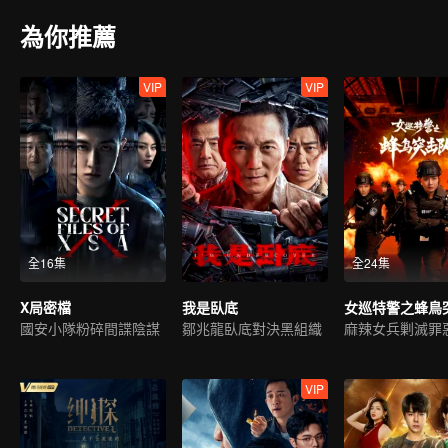
為你推薦
VIP
VIP
全16集
全24集
X局密檔
我是臥底
女巡特警之蜂鳥
國安小隊粉碎間諜陰謀
鄒兆龍臥底對決黑組織
麻辣女兵剿滅罪
VIP