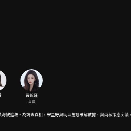
黃海被追殺。為調查真相，宋星野與助理詹娜破解數據、與尚薇策應突襲