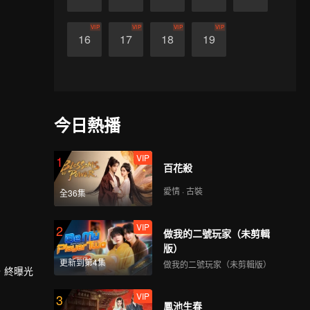
VIP
VIP
VIP
VIP
16
17
18
19
今日熱播
VIP
1
百花殺
愛情 · 古裝
全36集
VIP
2
做我的二號玩家（未剪輯
版）
更新到第4集
做我的二號玩家（未剪輯版）
，終曝光
VIP
3
鳳池生春