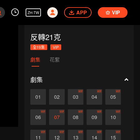
APP
VIP
ZH-TW
反轉21克
全19集
VIP
劇集
花絮
劇集
VIP
VIP
VIP
01
02
03
04
05
VIP
VIP
VIP
VIP
VIP
06
07
08
09
10
VIP
VIP
VIP
VIP
VIP
11
12
13
14
15