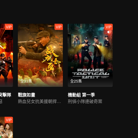
VIP
VIP
VIP
全33集
全25集
突擊隊
戰旗如畫
機動組 第一季
惡
熱血兒女抗美援朝捍衛祖國
刑偵小隊連破奇案
VIP