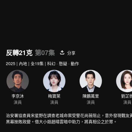
反轉21克
第07集
分享
2025
|
內地
|
全19集
|
科幻 · 懸疑 · 動作
李京沐
演員
治安署協查員宋星野在調查老城命案受警花尚薇阻止，意外發現戰友
黑幕挫敗政變。借大小姐趙晴雲暗中助力，將真相公之於眾。