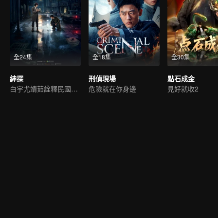
全24集
全18集
全30集
紳探
刑偵現場
點石成金
白宇尤靖茹詮釋民國偵探範
危險就在你身邊
見好就收2