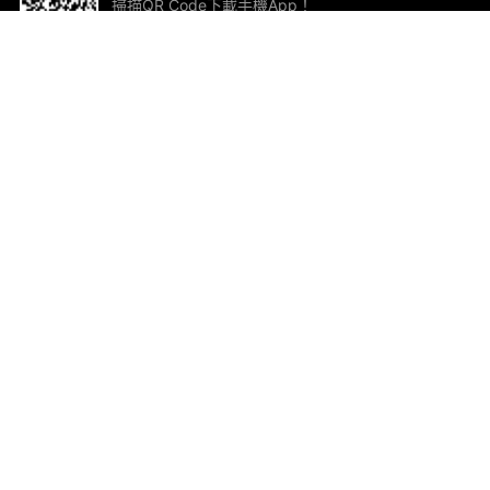
掃描QR Code下載手機App！
幫助與回饋
關
意見反饋
加
聯
電郵
ted.