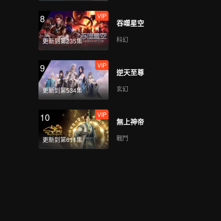
VIP
8
吞噬星空
科幻
更新到第235集
VIP
9
逆天至尊
玄幻
更新到第534集
VIP
10
無上神帝
戰鬥
更新到第611集