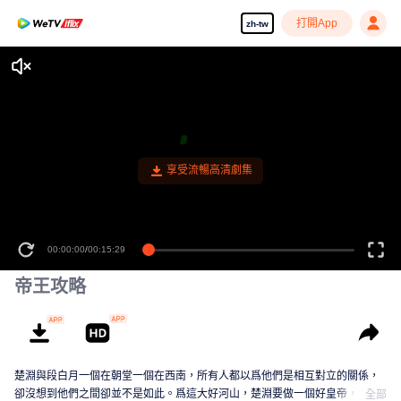
打開App
zh-tw
享受流暢高清劇集
00:00:00
/
00:15:29
帝王攻略
楚淵與段白月一個在朝堂一個在西南，所有人都以爲他們是相互對立的關係，
卻沒想到他們之間卻並不是如此。爲這大好河山，楚淵要做一個好皇帝，段白
全部