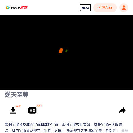
打開App
zh-tw
逆天至尊
整個宇宙分為域內宇宙和域外宇宙，兩個宇宙彼此為敵，域外宇宙由天魔統
治，域內宇宙分為神界，仙界，凡間。 鴻蒙神界之主鴻蒙至尊，身份尊貴，屬
全部