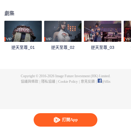
下眾多，為神界最強之人，精通天下萬術。彼時的鴻蒙至尊雖實力強大但待人
和善，仁慈寬厚，對朋友充滿信任，以平等的態度看待人仙神三界。在域外宇
劇集
宙入侵時，鴻蒙至尊被混沌至尊和始源至尊設計聯手殺害，並詛咒其萬世輪
迴。鴻蒙至尊親人手下被殺，家園被奪，理念被改，就連最疼愛的徒兒靈霞天
尊也背叛了他。而且在他萬世輪迴中被世世滅門，直到最後一世轉生到了譚雲
身上。 譚雲是望月鎮小貴族譚家的少爺，但鴻蒙至尊轉生之人需要受到生死刺
激才能覺醒。在婚禮中，譚雲撞見未婚妻與司徒家少爺偷情並被毆打，在將死
VIP
VIP
VIP
VIP
之時終於覺醒了鴻蒙至尊的記憶。 原先廢柴的譚雲憑藉著鴻蒙神胎，逆天改
逆天至尊_01
逆天至尊_02
逆天至尊_03
命，擁有了神級的天賦，然後開始修煉前世的功法，快速提升修為。譚雲先是
報了家仇，再進皇甫聖宗。此後他憑藉著鴻蒙至尊的智慧和術法在皇甫聖宗平
步青雲，一路成為宗主，最終統一了天罰大陸。在此期間，他遇見了轉世的屬
下和妻子，找到了自己身為至尊時使用的神器，知曉了神界發生的大事，並且
也收穫了多位風姿卓絕的佳麗。
Copyright © 2016-
2026
Image Future Investment (HK) Limited.
協議與條款
|
隱私協議
|
Cookie Policy
|
意見反饋
|
@
iflix
打開App