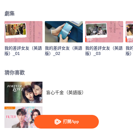
日常工作中，二人遇到了形形色色的住客以及酒店經營不善的困境，易然和肖
穆丞攜手解決酒店危機。兩個不同世界的人在朝夕相處中雖然矛盾重重，卻不
劇集
知不覺相互靠近……
VIP
VIP
我的差評女友（英語
我的差評女友（英語
我的差評女友（英語
我
版）_01
版）_02
版）_03
版）
猜你喜歡
盲心千金（英語版）
濾鏡(英語版)
打開App