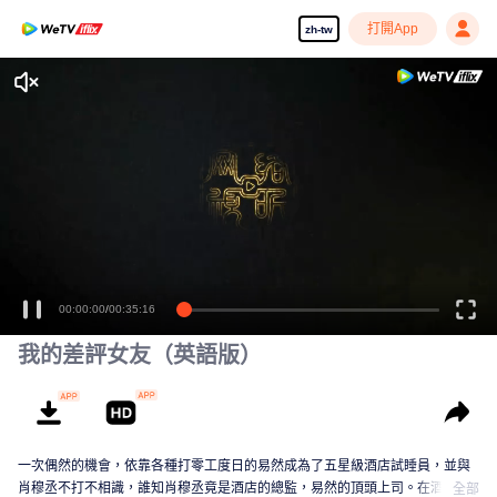
打開App
zh-tw
00:00:00
/
00:35:16
我的差評女友（英語版）
一次偶然的機會，依靠各種打零工度日的易然成為了五星級酒店試睡員，並與
肖穆丞不打不相識，誰知肖穆丞竟是酒店的總監，易然的頂頭上司。在酒店的
全部