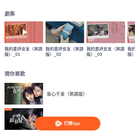
日常工作中，二人遇到了形形色色的住客以及酒店經營不善的困境，易然和肖
穆丞攜手解決酒店危機。兩個不同世界的人在朝夕相處中雖然矛盾重重，卻不
劇集
知不覺相互靠近……
VIP
VIP
我的差評女友（英語
我的差評女友（英語
我的差評女友（英語
我
版）_01
版）_02
版）_03
版）
猜你喜歡
盲心千金（英語版）
柳舟記（英語版）
打開App