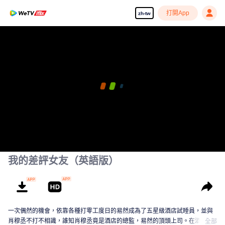
打開App
zh-tw
我的差評女友（英語版）
一次偶然的機會，依靠各種打零工度日的易然成為了五星級酒店試睡員，並與
肖穆丞不打不相識，誰知肖穆丞竟是酒店的總監，易然的頂頭上司。在酒店的
全部