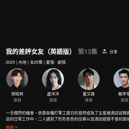
我的差評女友（英語版）
第13集
分享
2025
|
內地
|
全20集
|
愛情 · 劇情
邢昭林
盧洋洋
董又霖
鮑李
演員
演員
演員
演員
一次偶然的機會，依靠各種打零工度日的易然成為了五星級酒店試睡
店的日常工作中，二人遇到了形形色色的住客以及酒店經營不善的困
重，卻不知不覺相互靠近……
展開