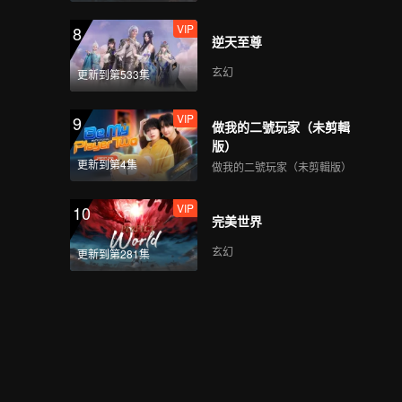
VIP
8
逆天至尊
玄幻
更新到第533集
VIP
9
做我的二號玩家（未剪輯
版）
更新到第4集
做我的二號玩家（未剪輯版）
VIP
10
完美世界
玄幻
更新到第281集