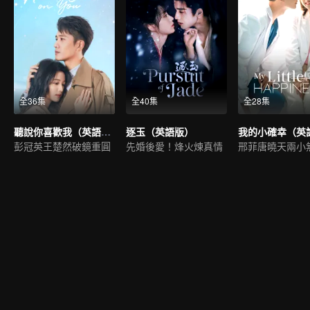
全36集
全40集
全28集
聽說你喜歡我（英語版）
逐玉（英語版）
我的小確幸（英
彭冠英王楚然破鏡重圓
先婚後愛！烽火煉真情