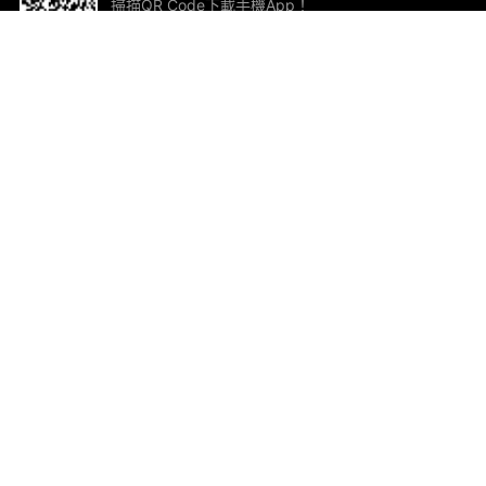
掃描QR Code下載手機App！
幫助與回饋
關
意見反饋
加
聯
電郵
ted.