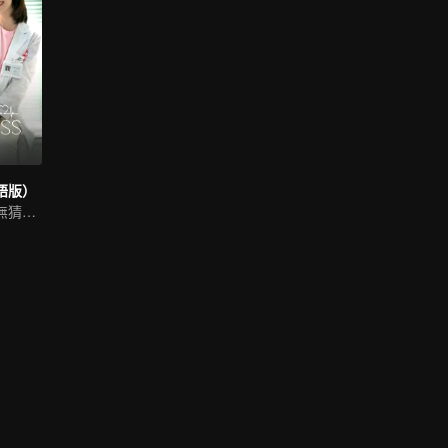
語版）
邢菲唐曉天兩小無猜甜戀