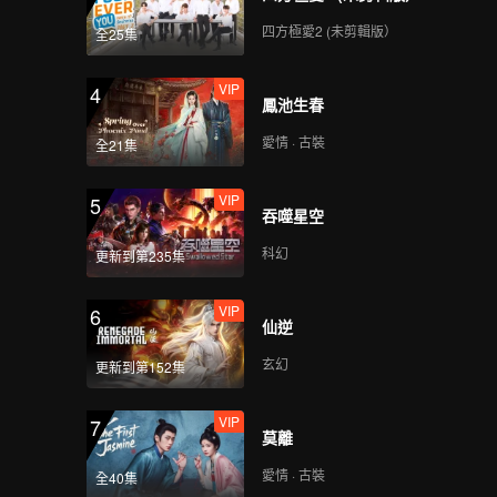
四方極愛2 (未剪輯版）
全25集
VIP
4
鳳池生春
愛情 · 古裝
全21集
VIP
5
吞噬星空
科幻
更新到第235集
VIP
6
仙逆
玄幻
更新到第152集
VIP
7
莫離
愛情 · 古裝
全40集