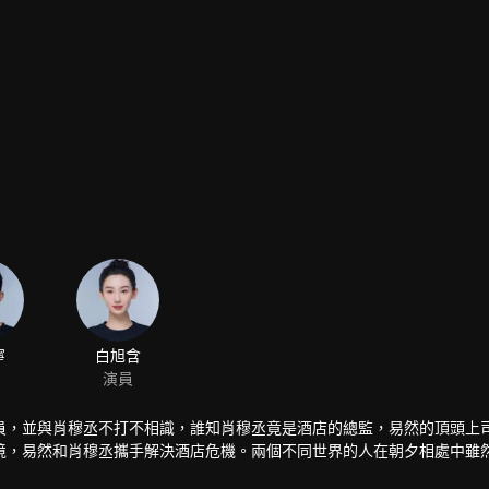
寧
白旭含
演員
員，並與肖穆丞不打不相識，誰知肖穆丞竟是酒店的總監，易然的頂頭上
境，易然和肖穆丞攜手解決酒店危機。兩個不同世界的人在朝夕相處中雖