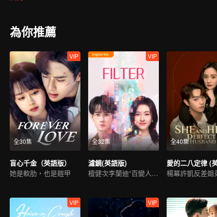
為你推薦
VIP
VIP
全30集
全32集
全40集
盲心千金（英語版）
濾鏡(英語版)
她是軟肋，也是鎧甲
檀健次李蘭迪“百變人生”
楊冪許凱反差姐
VIP
VIP