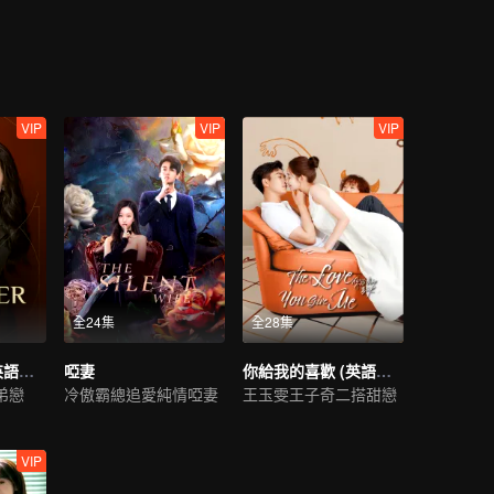
VIP
VIP
VIP
全24集
全28集
愛的二八定律 (英語版）
啞妻
你給我的喜歡 (英語版）
弟戀
冷傲霸總追愛純情啞妻
王玉雯王子奇二搭甜戀
VIP