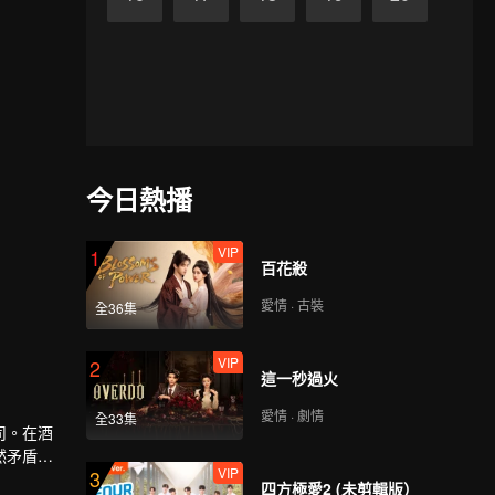
今日熱播
VIP
1
百花殺
愛情 · 古裝
全36集
VIP
2
這一秒過火
愛情 · 劇情
全33集
司。在酒
然矛盾重
VIP
3
四方極愛2 (未剪輯版）