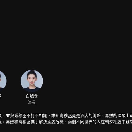
寧
白旭含
演員
員，並與肖穆丞不打不相識，誰知肖穆丞竟是酒店的總監，易然的頂頭上
境，易然和肖穆丞攜手解決酒店危機。兩個不同世界的人在朝夕相處中雖