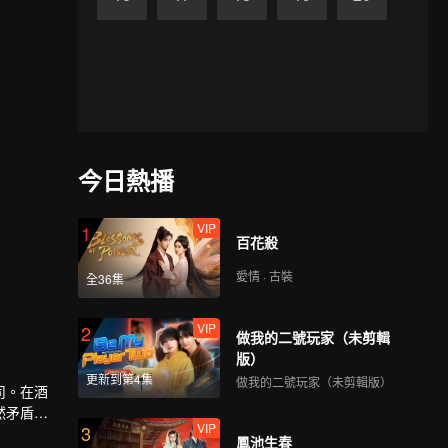
今日熱播
VIP
1
百花殺
愛情 · 古裝
全36集
VIP
2
做我的二號玩家（未剪輯
版）
更新到第4集
做我的二號玩家（未剪輯版）
司。在酒
然矛盾重
VIP
3
鳳池生春