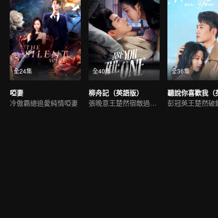
全24集
全40集
全36集
啞妻
柳舟記（英語版）
冷傲霸總追愛純情啞妻
張晚意王楚然宿敵過家家
彭冠英王楚然破