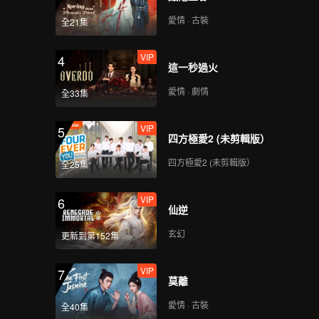
愛情 · 古裝
全21集
VIP
4
這一秒過火
愛情 · 劇情
全33集
VIP
5
四方極愛2 (未剪輯版）
四方極愛2 (未剪輯版）
全25集
VIP
6
仙逆
玄幻
更新到第152集
VIP
7
莫離
愛情 · 古裝
全40集