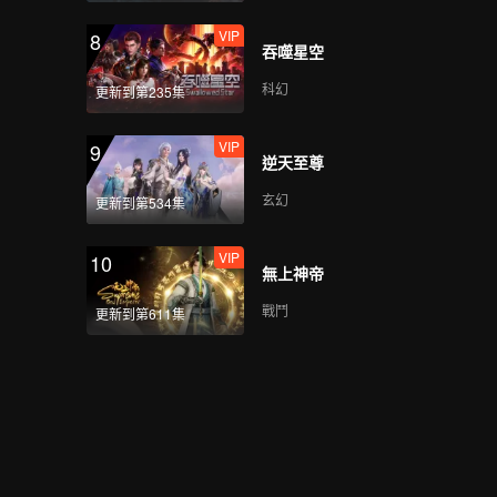
VIP
8
吞噬星空
科幻
更新到第235集
VIP
9
逆天至尊
玄幻
更新到第534集
VIP
10
無上神帝
戰鬥
更新到第611集