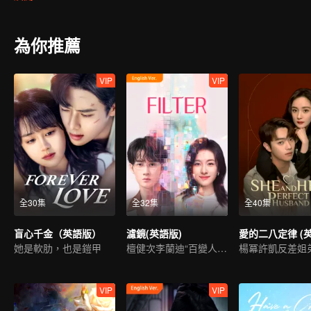
為你推薦
VIP
VIP
全30集
全32集
全40集
盲心千金（英語版）
濾鏡(英語版)
她是軟肋，也是鎧甲
檀健次李蘭迪“百變人生”
楊冪許凱反差姐
VIP
VIP