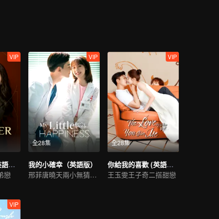
VIP
VIP
VIP
全28集
全28集
愛的二八定律 (英語版）
我的小確幸（英語版）
你給我的喜歡 (英語版）
弟戀
邢菲唐曉天兩小無猜甜戀
王玉雯王子奇二搭甜戀
VIP