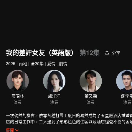
我的差評女友（英語版）
第12集
分享
2025
|
內地
|
全20集
|
愛情 · 劇情
邢昭林
盧洋洋
董又霖
鮑李
演員
演員
演員
演員
一次偶然的機會，依靠各種打零工度日的易然成為了五星級酒店試睡
店的日常工作中，二人遇到了形形色色的住客以及酒店經營不善的困
重，卻不知不覺相互靠近……
展開