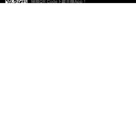
掃描QR Code下載手機App！
幫助與回饋
關
意見反饋
加
聯
電郵
ted.