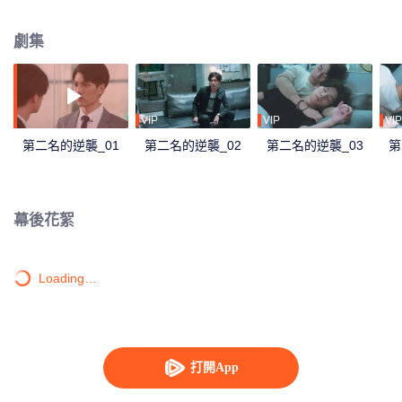
證收購方不會輕易調動人事，也難保真能不裁一人，尤其聽說對方派來負責整
合的經理是傳說中“砍人不見血、殺人不手軟”的周家大刀王? 周書逸憤恨地瞪著
劇集
眼前一派輕鬆自在的高仕德，五年的時間，足夠讓兩個男孩成長為男人，也足
夠周書逸認清年少輕狂的感情？不服輸的他也決定，他若無心我便休，從此青
山只認白雲儔！沒想到五年之後狹路相逢，高仕德是自家收購的科技公司代
表。被某個沒良心混蛋惡意遺棄的萬年老二決定逆襲，他或許學業贏不了他，
但工作上，他會讓他知道什麼叫做收購方的驕傲！
VIP
VIP
VIP
第二名的逆襲_01
第二名的逆襲_02
第二名的逆襲_03
第
幕後花絮
Loading…
打開App