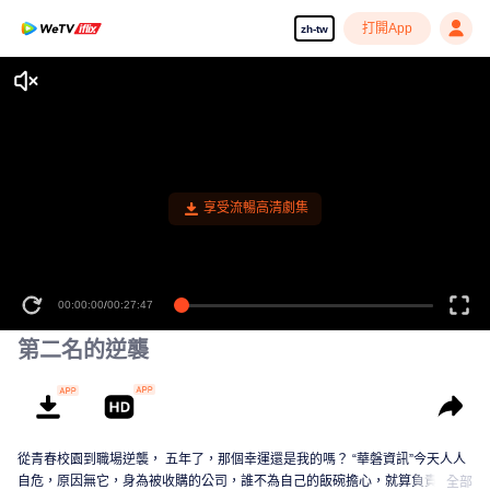
打開App
zh-tw
享受流暢高清劇集
00:00:00
/
00:27:47
第二名的逆襲
從青春校園到職場逆襲， 五年了，那個幸運還是我的嗎？ “華磐資訊”今天人人
自危，原因無它，身為被收購的公司，誰不為自己的飯碗擔心，就算負責人保
全部