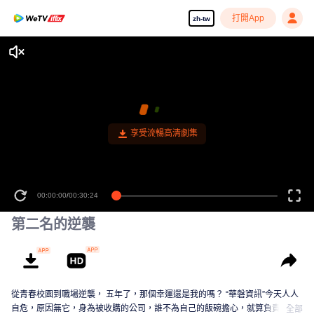
打開App
zh-tw
享受流暢高清劇集
00:00:00
/
00:30:24
第二名的逆襲
從青春校園到職場逆襲， 五年了，那個幸運還是我的嗎？ “華磐資訊”今天人人
自危，原因無它，身為被收購的公司，誰不為自己的飯碗擔心，就算負責人保
全部