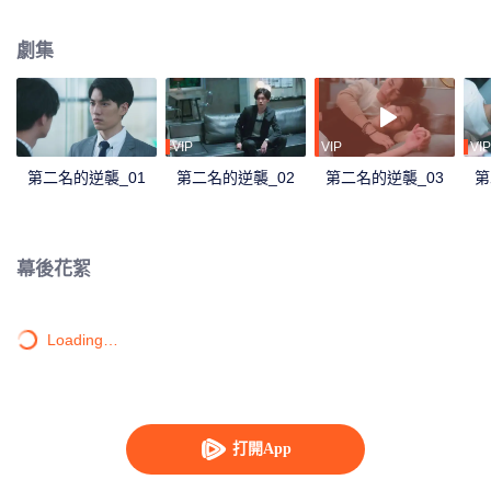
證收購方不會輕易調動人事，也難保真能不裁一人，尤其聽說對方派來負責整
合的經理是傳說中“砍人不見血、殺人不手軟”的周家大刀王? 周書逸憤恨地瞪著
劇集
眼前一派輕鬆自在的高仕德，五年的時間，足夠讓兩個男孩成長為男人，也足
夠周書逸認清年少輕狂的感情？不服輸的他也決定，他若無心我便休，從此青
山只認白雲儔！沒想到五年之後狹路相逢，高仕德是自家收購的科技公司代
表。被某個沒良心混蛋惡意遺棄的萬年老二決定逆襲，他或許學業贏不了他，
但工作上，他會讓他知道什麼叫做收購方的驕傲！
VIP
VIP
VIP
第二名的逆襲_01
第二名的逆襲_02
第二名的逆襲_03
第
幕後花絮
Loading…
打開App