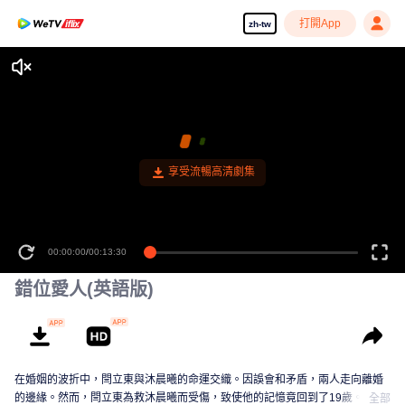
打開App
zh-tw
享受流暢高清劇集
00:00:00
/
00:13:30
錯位愛人(英語版)
在婚姻的波折中，閆立東與沐晨曦的命運交織。因誤會和矛盾，兩人走向離婚
的邊緣。然而，閆立東為救沐晨曦而受傷，致使他的記憶竟回到了19歲。在這
全部