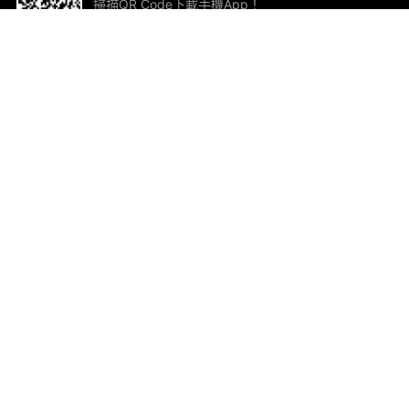
掃描QR Code下載手機App！
幫助與回饋
關
意見反饋
加
聯
電郵
ted.