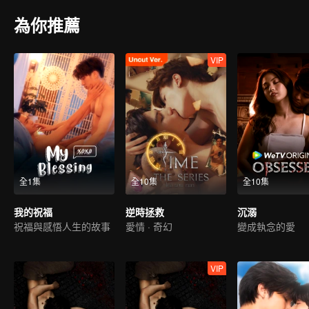
為你推薦
VIP
全1集
全10集
全10集
我的祝福
逆時拯救
沉溺
祝福與感悟人生的故事
愛情 · 奇幻
變成執念的愛
VIP