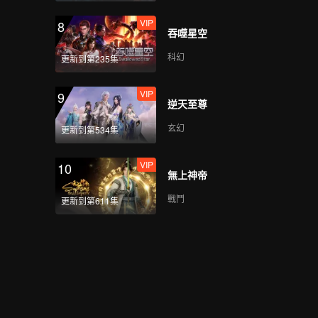
VIP
8
吞噬星空
科幻
更新到第235集
VIP
9
逆天至尊
玄幻
更新到第534集
VIP
10
無上神帝
戰鬥
更新到第611集