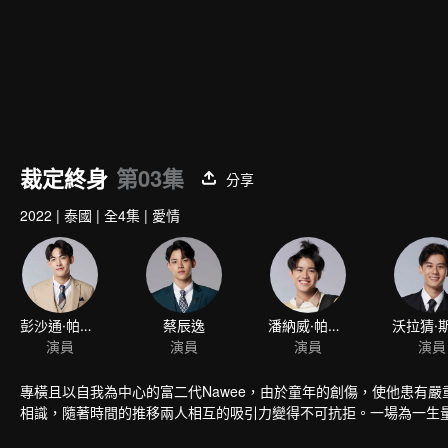
裁定終身
第03集
分享
2022
|
泰國
|
全4集
|
愛情
彭沙通·帕努吉迪翁
蔡辰逸
演員
演員
專橫且以自我為中心的富二代Nawee，由於童年的創傷，使他患有嚴
相識，隨著時間的推移兩人相互的吸引力變得不可抗拒。一場為一生