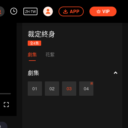
APP
VIP
ZH-TW
裁定終身
全4集
劇集
花絮
劇集
終
01
02
03
04