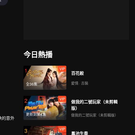
今日熱播
VIP
1
百花殺
愛情 · 古裝
全36集
VIP
2
做我的二號玩家（未剪輯
版）
更新到第4集
做我的二號玩家（未剪輯版）
快的意外
VIP
3
鳳池生春