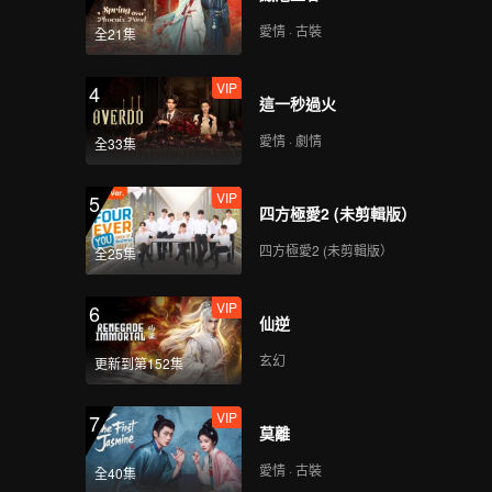
愛情 · 古裝
全21集
VIP
4
這一秒過火
愛情 · 劇情
全33集
VIP
5
四方極愛2 (未剪輯版）
四方極愛2 (未剪輯版）
全25集
VIP
6
仙逆
玄幻
更新到第152集
VIP
7
莫離
愛情 · 古裝
全40集