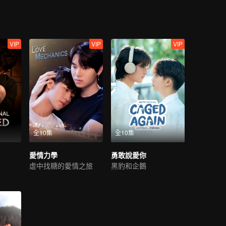
VIP
VIP
VIP
全10集
全10集
愛情力學
勇敢說愛你
虐中找糖的愛情之旅
黑豹和企鵝