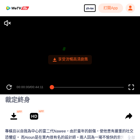
打開App
zh-tw
享受流暢高清劇集
00:00:00
/
00:44:11
裁定終身
專橫且以自我為中心的富二代Nawee，由於童年的創傷，使他患有嚴重的社交
恐懼症。 而Aioun是在業內很有名的設計師。兩人因為一場不愉快的意外相
全部