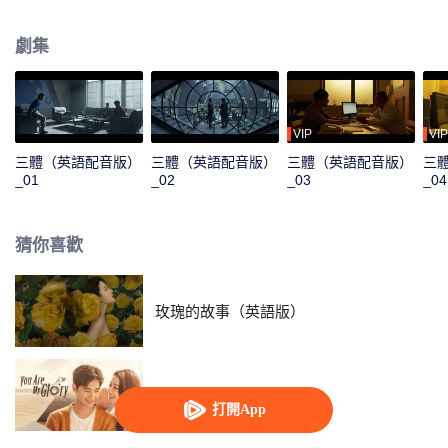
納米科學家汪淼被警官史強帶到聯合作戰中心，並潛入“科學邊界”組織協助調
查，在調查過程中，汪淼和史強接觸到一個名為ETO的組織，並發現《三體》
劇集
遊戲的祕密，竟是兩個文明為了生存空間，孤注一擲的生死相逐，在眾人的共
同努力下，汪淼、史強等人堅定信念、重燃希望，帶領大家準備一起面對即將
來臨的人類危機。
VIP
VIP
三體（英語配音版）
三體（英語配音版）
三體（英語配音版）
三
_01
_02
_03
_04
猜你喜歡
玫瑰的故事（英語版）
你是我的榮耀（英語版）
打開App