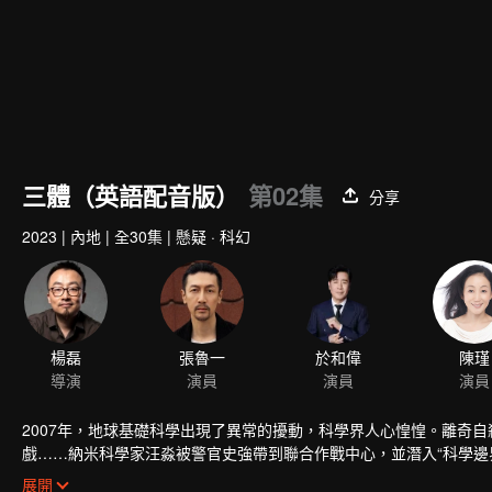
三體（英語配音版）
第02集
分享
2023
|
內地
|
全30集
|
懸疑 · 科幻
楊磊
張魯一
於和偉
陳瑾
導演
演員
演員
演員
2007年，地球基礎科學出現了異常的擾動，科學界人心惶惶。離奇
戲……納米科學家汪淼被警官史強帶到聯合作戰中心，並潛入“科學邊
現《三體》遊戲的祕密，竟是兩個文明為了生存空間，孤注一擲的生
展開