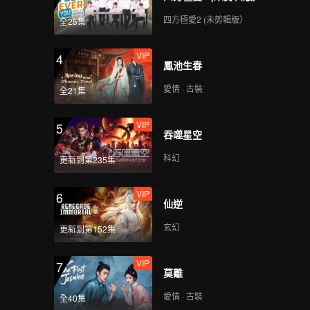
四方極愛2 (未剪輯版）
全25集
VIP
4
鳳池生春
愛情 · 古裝
全21集
VIP
5
吞噬星空
科幻
更新到第235集
VIP
6
仙逆
玄幻
更新到第152集
VIP
7
莫離
愛情 · 古裝
全40集