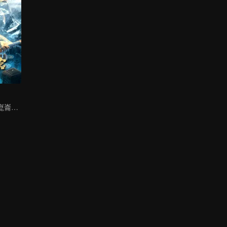
鐵三角集結決戰崑崙祕境