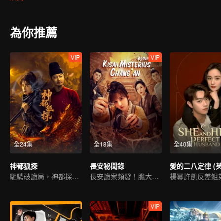
備一起面對即將來臨的人類危機。
為你推薦
VIP
VIP
全24集
全18集
全40集
神都狐探
長安秘聞錄
馳騁破詭局，神都探謎案
長安詭案頻發！膽大者入
楊冪許凱反差姐
VIP