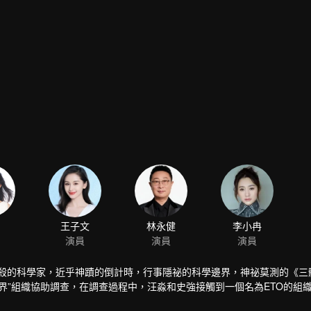
王子文
林永健
李小冉
演員
演員
演員
自殺的科學家，近乎神蹟的倒計時，行事隱祕的科學邊界，神祕莫測的《三
界”組織協助調查，在調查過程中，汪淼和史強接觸到一個名為ETO的組
死相逐，在眾人的共同努力下，汪淼、史強等人堅定信念、重燃希望，帶