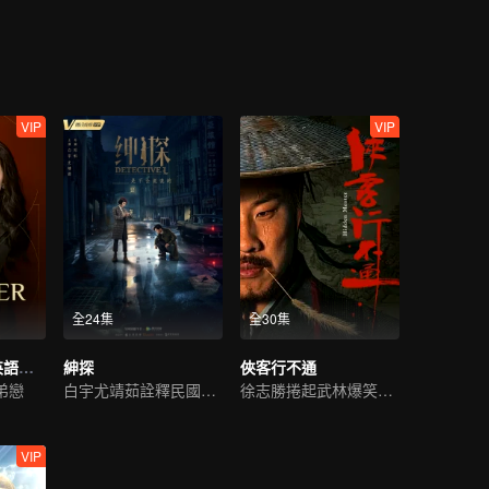
VIP
VIP
全24集
全30集
愛的二八定律 (英語版）
紳探
俠客行不通
弟戀
白宇尤靖茹詮釋民國偵探範
徐志勝捲起武林爆笑風雲
VIP