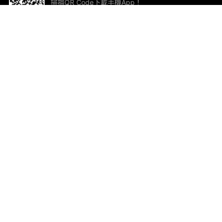
掃描QR Code下載手機App！
幫助與回饋
關
意見反饋
加
聯
電郵
ted.