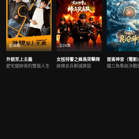
全38集
全24集
外貌至上主義
女巡特警之蜂鳥突擊隊
崑崙神宮（電影)
肥宅變帥哥的雙面人生
麻辣女兵剿滅罪惡