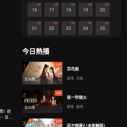
VIP
VIP
VIP
VIP
VIP
16
17
18
19
20
VIP
VIP
VIP
VIP
VIP
21
22
23
24
25
VIP
VIP
VIP
VIP
VIP
26
27
28
29
30
今日熱播
VIP
1
百花殺
愛情 · 古裝
全36集
VIP
2
這一秒過火
愛情 · 劇情
全33集
體》遊
織，並發
VIP
3
領大家準
四方極愛2 (未剪輯版）