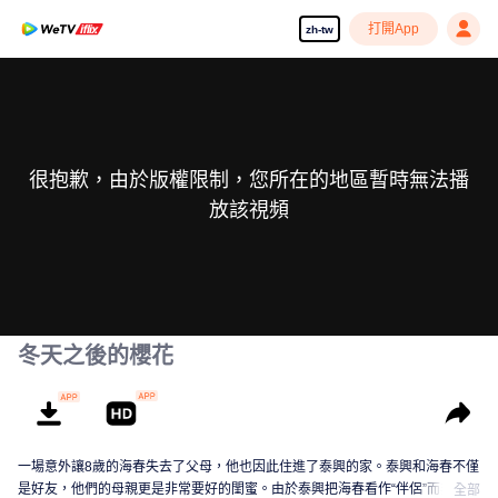
打開App
zh-tw
很抱歉，由於版權限制，您所在的地區暫時無法播
放該視頻
冬天之後的櫻花
一場意外讓8歲的海春失去了父母，他也因此住進了泰興的家。泰興和海春不僅
是好友，他們的母親更是非常要好的閨蜜。由於泰興把海春看作“伴侶”而非兄
全部