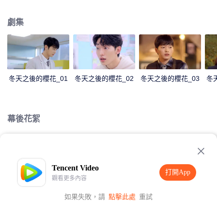
弟，所以他一開始非常反對海春住進自己家。泰興的反對讓海春誤以為泰興討
厭自己，於是決定疏遠泰興。時光飛逝，泰興和海春都邁入高三。作為同班同
劇集
學，泰興看到海春被欺負，他感到非常震驚，並開始照顧海春。自此，他們解
開了一個又一個誤會，兩個人也走的越來越近。幾次風波過後，他們越發變得
親密。
冬天之後的櫻花_01
冬天之後的櫻花_02
冬天之後的櫻花_03
冬
幕後花絮
Loading…
Tencent Video
打開App
觀看更多內容
如果失敗，請
點擊此處
重試
打開App