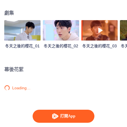
弟，所以他一開始非常反對海春住進自己家。泰興的反對讓海春誤以為泰興討
厭自己，於是決定疏遠泰興。時光飛逝，泰興和海春都邁入高三。作為同班同
劇集
學，泰興看到海春被欺負，他感到非常震驚，並開始照顧海春。自此，他們解
開了一個又一個誤會，兩個人也走的越來越近。幾次風波過後，他們越發變得
親密。
冬天之後的櫻花_01
冬天之後的櫻花_02
冬天之後的櫻花_03
冬
幕後花絮
Loading…
打開App