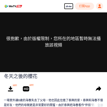
打開App
zh-tw
很抱歉，由於版權限制，您所在的地區暫時無法播
放該視頻
冬天之後的櫻花
一場意外讓8歲的海春失去了父母，他也因此住進了泰興的家。泰興和海春不僅
是好友，他們的母親更是非常要好的閨蜜。由於泰興把海春看作“伴侶”而非兄
全部