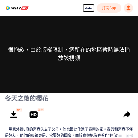
打開App
zh-tw
很抱歉，由於版權限制，您所在的地區暫時無法播
放該視頻
冬天之後的櫻花
一場意外讓8歲的海春失去了父母，他也因此住進了泰興的家。泰興和海春不僅
是好友，他們的母親更是非常要好的閨蜜。由於泰興把海春看作“伴侶”而非兄
全部