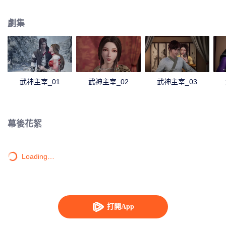
僻之地，一位同名少年意外繼承了秦塵的意志。作為大齊國軍神定武王的愛
孫，卻因生父來歷成迷，母子二人在定武王府中受盡冷遇，相依為命。 為了重
劇集
寫往日的強者神話，也為了守護自己所愛的一切，秦塵毅然決然扛起維護天下
五國的大任，再度踏上武道之路。
武神主宰_01
武神主宰_02
武神主宰_03
幕後花絮
Loading…
打開App