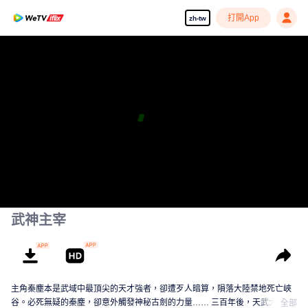
打開App
zh-tw
武神主宰
主角秦塵本是武域中最頂尖的天才強者，卻遭歹人暗算，隕落大陸禁地死亡峽
谷。必死無疑的秦塵，卻意外觸發神秘古劍的力量…… 三百年後，天武大陸偏
全部