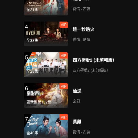
愛情 · 古裝
全21集
VIP
4
這一秒過火
愛情 · 劇情
全33集
VIP
5
四方極愛2 (未剪輯版）
四方極愛2 (未剪輯版）
全25集
VIP
6
仙逆
玄幻
更新到第152集
VIP
7
莫離
愛情 · 古裝
全40集