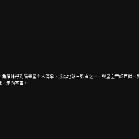
主角羅峰得到隕墨星主人傳承，成為地球三強者之一，與星空吞噬巨獸一
球，走向宇宙。