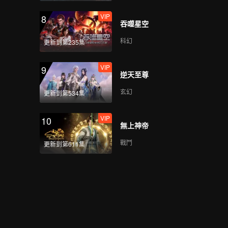
VIP
8
吞噬星空
科幻
更新到第235集
VIP
9
逆天至尊
玄幻
更新到第534集
VIP
10
無上神帝
戰鬥
更新到第611集