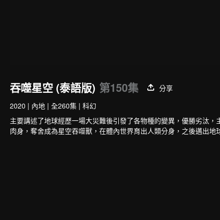
吞噬星空 (泰語版)
第150集
分享
2020
|
內地
|
全260集
|
科幻
主要講述了地球經歷一場大災難後引發了各物種的變異，優勝劣汰，
肉身，奪舍成為星空吞噬獸，在體內世界育出人類分身，之後邁出地