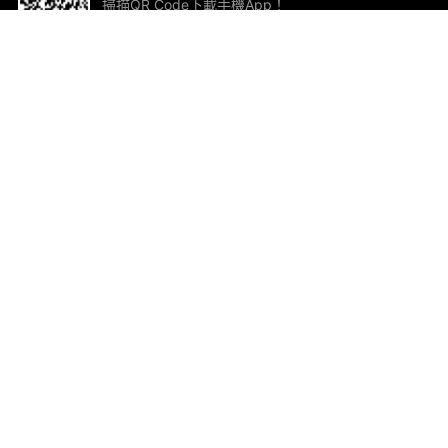
掃描QR Code下載手機App！
幫助與回饋
關
意見反饋
加
聯
電郵
ted.