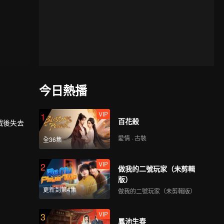
今日熱播
VIP
1
百花殺
戰後失去
愛情 · 古裝
全36集
VIP
2
做我的二號玩家（未剪輯
版）
更新到第4集
做我的二號玩家（未剪輯版）
VIP
3
鳳池生春