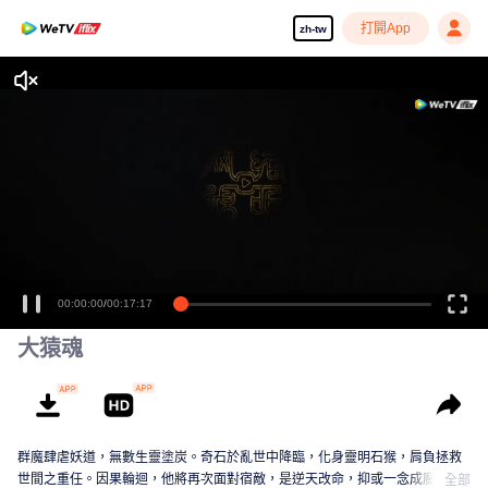
打開App
zh-tw
00:00:00
/
00:17:17
大猿魂
群魔肆虐妖道，無數生靈塗炭。奇石於亂世中降臨，化身靈明石猴，肩負拯救
世間之重任。因果輪迴，他將再次面對宿敵，是逆天改命，抑或一念成魔？這
全部