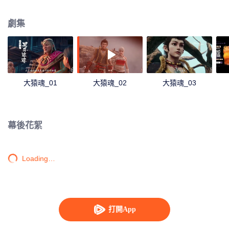
是孫悟空成為曠世大妖的起源。猿魂，即將覺醒。
劇集
大猿魂_01
大猿魂_02
大猿魂_03
幕後花絮
Loading…
打開App