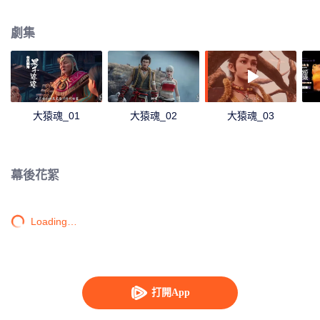
是孫悟空成為曠世大妖的起源。猿魂，即將覺醒。
劇集
大猿魂_01
大猿魂_02
大猿魂_03
幕後花絮
Loading…
打開App