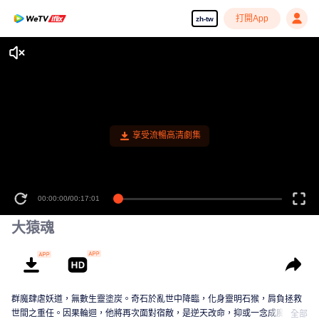
打開App
zh-tw
享受流暢高清劇集
00:00:00
/
00:17:01
大猿魂
群魔肆虐妖道，無數生靈塗炭。奇石於亂世中降臨，化身靈明石猴，肩負拯救
世間之重任。因果輪迴，他將再次面對宿敵，是逆天改命，抑或一念成魔？這
全部