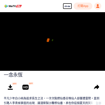
打開App
zh-tw
一念永恆
平凡少年白小純為追求長生之法，一次次點燃仙香召喚仙人卻屢遭雷劈。直到
引路人李青候掌座的出現…國漫鉅製沙雕修仙番，承包你這個夏天的笑點！
全部