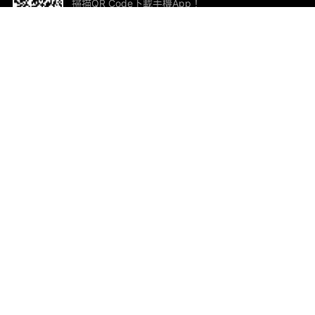
掃描QR Code下載手機App！
幫助與回饋
關
意見反饋
加
聯
電郵
ted.