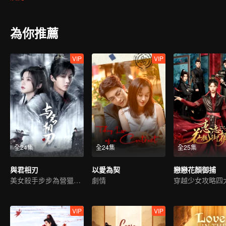
子的身份被揭開。
為你推薦
VIP
VIP
全24集
全24集
全25集
與君相刃
以愛為契
戀戀花顏御捕
美女殺手步步為營獵愛皇子
劇情
穿越少女攻略四
VIP
VIP