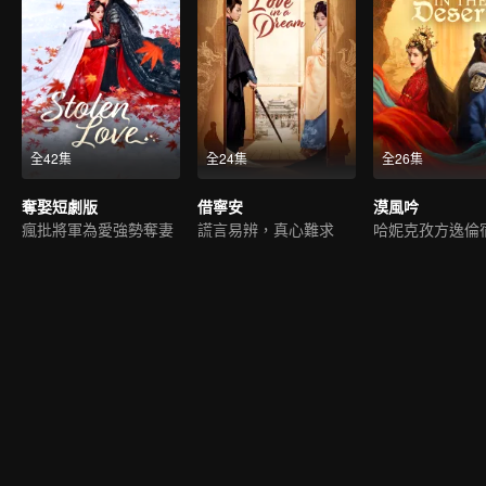
全42集
全24集
全26集
奪娶短劇版
借寧安
漠風吟
瘋批將軍為愛強勢奪妻
謊言易辨，真心難求