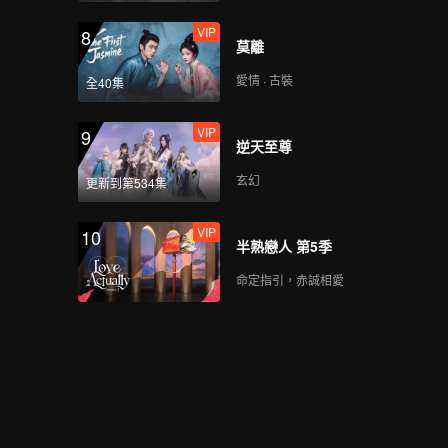
VIP
8
莫離
愛情 · 古裝
全40集
VIP
9
逆天至尊
玄幻
更新到第534集
VIP
10
半熟戀人 第5季
命定指引，赤誠相愛