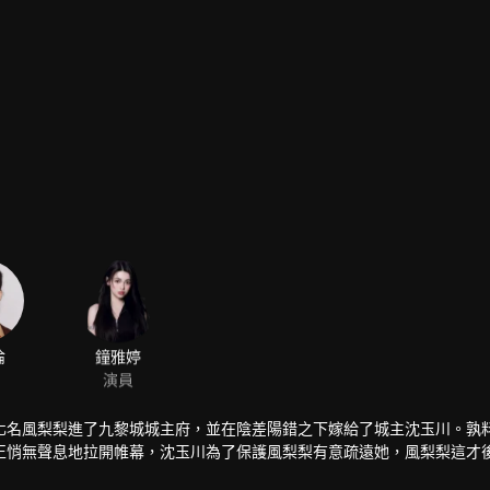
倫
鐘雅婷
演員
化名風梨梨進了九黎城城主府，並在陰差陽錯之下嫁給了城主沈玉川。孰
正悄無聲息地拉開帷幕，沈玉川為了保護風梨梨有意疏遠她，風梨梨這才
喜歡不過是場精心策劃的騙局，因愛生恨的她決定對沈玉川展開報復。直