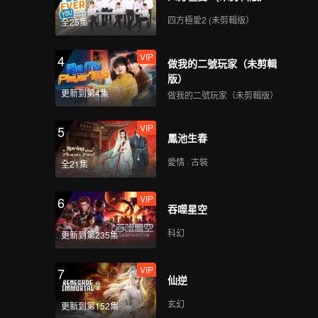
四方極愛2 (未剪輯版）
全25集
VIP
4
做我的二號玩家（未剪輯
版）
更新到第4集
做我的二號玩家（未剪輯版）
VIP
5
鳳池生春
愛情 · 古裝
全21集
VIP
6
吞噬星空
科幻
更新到第235集
VIP
7
仙逆
玄幻
更新到第152集