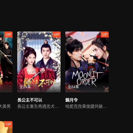
VIP
VIP
VIP
全24集
全24集
長公主不可以
錦月令
大美男
長公主重生再遇忠犬侍衛
哈妮克孜黃俊捷共破死局
VIP