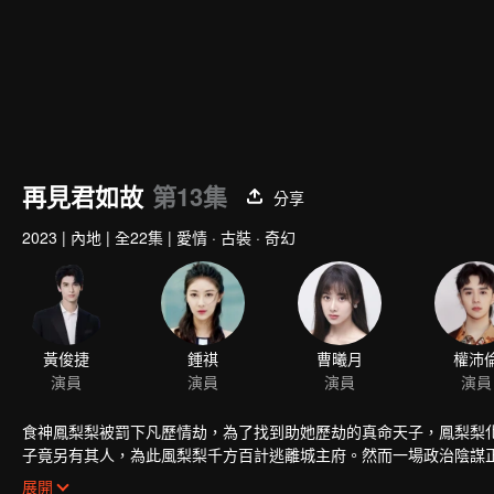
再見君如故
第13集
分享
2023
|
內地
|
全22集
|
愛情 · 古裝 · 奇幻
黃俊捷
鍾祺
曹曦月
權沛
演員
演員
演員
演員
食神鳳梨梨被罰下凡歷情劫，為了找到助她歷劫的真命天子，鳳梨梨
子竟另有其人，為此風梨梨千方百計逃離城主府。然而一場政治陰謀
自己喜歡上了沈玉川。就在她左右為難之際，意外發現沈玉川對她的
展開