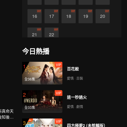
VIP
VIP
VIP
VIP
VIP
16
17
18
19
20
VIP
VIP
21
22
今日熱播
VIP
1
百花殺
愛情 · 古裝
全36集
VIP
2
這一秒過火
愛情 · 劇情
全33集
料真命天
後知後覺
VIP
3
至真命天
四方極愛2 (未剪輯版）