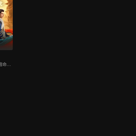
哈妮克孜方逸倫宿命虐戀