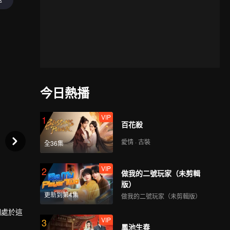
今日熱播
VIP
1
百花殺
愛情 · 古裝
全36集
VIP
2
做我的二號玩家（未剪輯
版）
更新到第4集
做我的二號玩家（未剪輯版）
期處於這
VIP
3
鳳池生春