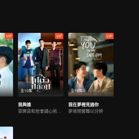
VIP
VIP
VIP
全10集
全13集
我與誰
我在夢裡見過你
冒牌貨和他會讀心術的未婚夫
夢境現實難以分辨