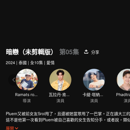
暗戀（未剪輯版）
第05集
分享
2024
|
泰國
|
全10集
|
愛情
Ramats roungpratoom
瓦拉丹·肯蒙達
卡緹·塔納瓦特·蘇克弗恩仸
導演
演員
演員
演
Pluem又被前女友Sroi甩了，且還被她當眾甩了一巴掌。正在讀大三的 
這不是他第一次看到Pluem被自己喜歡的女生告知分手，或者說，類
種不良關係中，他卻沒有權利插手......
展開