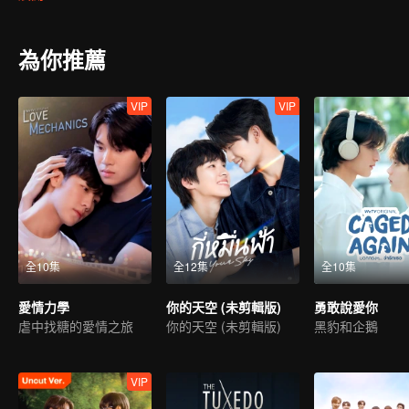
為你推薦
VIP
VIP
全10集
全12集
全10集
愛情力學
你的天空 (未剪輯版)
勇敢說愛你
虐中找糖的愛情之旅
你的天空 (未剪輯版)
黑豹和企鵝
VIP