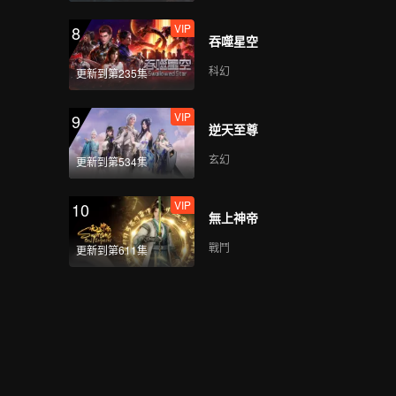
VIP
8
吞噬星空
科幻
更新到第235集
VIP
9
逆天至尊
玄幻
更新到第534集
VIP
10
無上神帝
戰鬥
更新到第611集