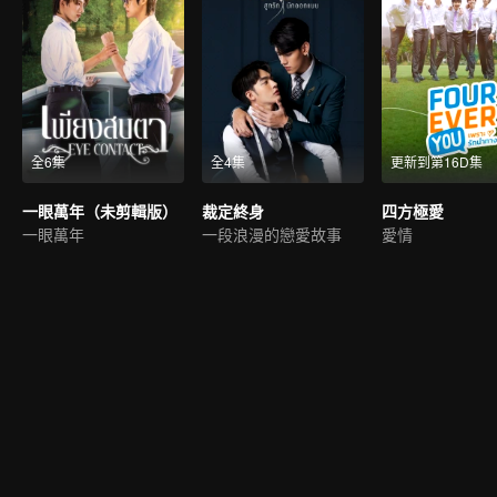
全6集
全4集
更新到第16D集
一眼萬年（未剪輯版）
裁定終身
四方極愛
一眼萬年
一段浪漫的戀愛故事
愛情