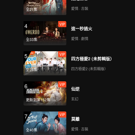
愛情 · 古裝
全21集
VIP
4
這一秒過火
愛情 · 劇情
全33集
VIP
5
四方極愛2 (未剪輯版）
四方極愛2 (未剪輯版）
全25集
VIP
6
仙逆
玄幻
更新到第152集
VIP
7
莫離
愛情 · 古裝
全40集