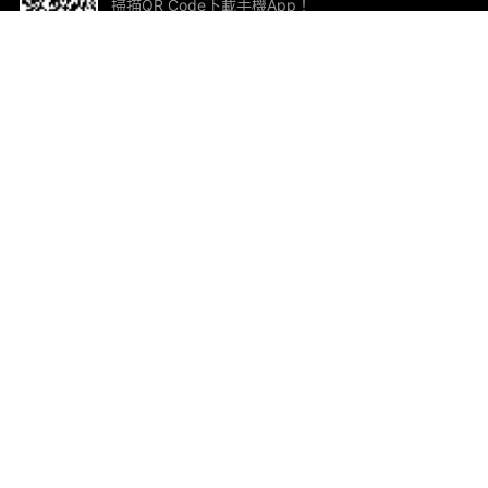
掃描QR Code下載手機App！
幫助與回饋
關
意見反饋
加
聯
電郵
ted.