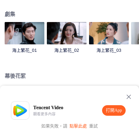
意外身亡。杜曉蘇為了從痛苦中解脫而拼命工作，最終體力不支住進醫院。這
一切被邵振嶸生前的發小雷宇崢看在眼裡，他被杜曉蘇的善良與執著感動著，
劇集
默默地在暗中幫助她。這引起了富家女蔣繁祿的不滿，她用各種理由在工作上
刁難杜曉蘇。林向遠為了自己能夠出人頭地，聯合宇天對手想方設法陷害雷宇
崢，致使宇天集團險些破產。杜曉蘇用計戳穿林向遠的陰謀。在杜曉蘇的幫助
和鼓勵下，雷宇錚重新振興宇天，將林向遠的陰謀一一化解，在這個過程中，
杜曉蘇和雷宇錚破除了兩人之間的誤會與偏見。
海上繁花_01
海上繁花_02
海上繁花_03
幕後花絮
Loading…
Tencent Video
打開App
觀看更多內容
如果失敗，請
點擊此處
重試
打開App