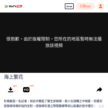
打開App
zh-tw
很抱歉，由於版權限制，您所在的地區暫時無法播
放該視頻
海上繁花
杜曉蘇是一名記者，採訪中邂逅了醫生邵振嶸，兩人在接觸之中相愛，但遭到
邵振嶸母親的強烈反對。邵振嶸失落之際隨醫療隊到山區義診途中遭遇泥石流
全部