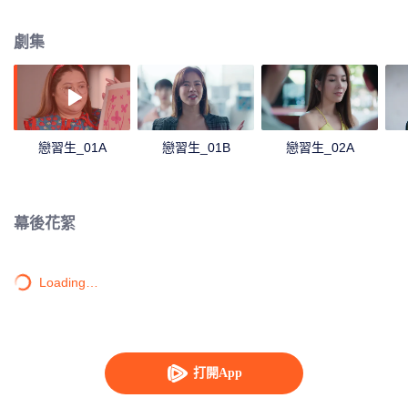
望有更多時間可以證明自己的價值。只有雷伊這一個僱員不把琳恩當作一個嚴
肅事多的老闆看待。雷伊有一個特殊的能力，就是在觸碰他人時會看到每個人
劇集
的過去，但同時會讓自己的心臟受損。只有在觸碰琳恩時，雷伊不會感覺到疼
痛，因此他對她更感興趣了。在琳恩需要幫助和支持的時候，雷伊一直都在，
這也使得她在雷伊身邊更放鬆。自毀事業的琳恩參加了一場設計師比賽，她希
望自己能獲勝，拒絕了雷伊的幫助。但在和雷伊的阿姨交談後，琳恩才明白她
的勝利是為何而來，她決定向雷伊道歉，而雷伊則向琳恩勇敢地告白了。
戀習生_01A
戀習生_01B
戀習生_02A
幕後花絮
Loading…
打開App