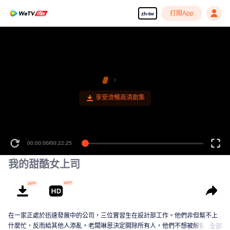
打開App
zh-tw
享受流暢高清劇集
00:00:00
/
00:22:25
我的甜酷女上司
在一家正處於迅速發展中的公司，三位實習生在設計部工作。他們非但幫不上
什麼忙，反而給其他人添亂。老闆琳恩決定開除所有人，他們不想被解僱，希
全部