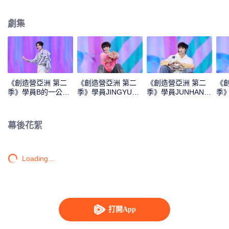
Monster》《Super》《True Love》《Under the Moon Road》
劇集
《創造營亞洲 第二
《創造營亞洲 第二
《創造營亞洲 第二
《
季》學員B的一公直
季》學員JINGYU的
季》學員JUNHAN的
季
拍
一公直拍
一公直拍
公
幕後花絮
Loading…
打開App