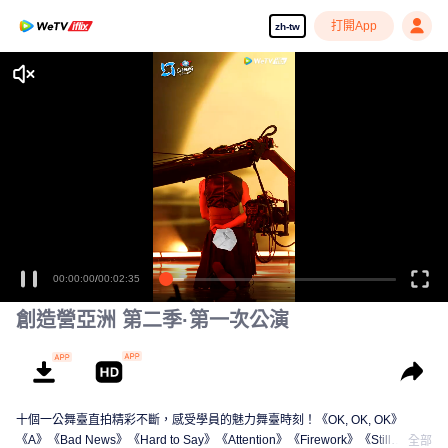
打開App
zh-tw
享受流暢高清劇集
00:00:00
/
00:02:35
創造營亞洲 第二季·第一次公演
十個一公舞臺直拍精彩不斷，感受學員的魅力舞臺時刻！《OK, OK, OK》
《A》《Bad News》《Hard to Say》《Attention》《Firework》《Still
全部