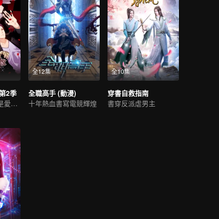
全12集
全10集
第2季
全職高手 (動漫)
穿書自救指南
嘴上不說，但還是愛着你
十年熱血書寫電競輝煌
書穿反派虐男主