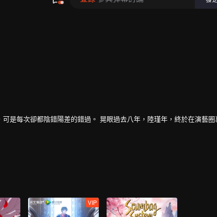
，可是每次卻都陰錯陽差的錯過。 晃眼過去八年，陸瑾年，終於在演藝圈
的消息，企圖以穩住家族企業，曾經互相暗戀的兩個人，再次重逢，並開
人互相坦露心跡，重修舊好。
好知道真相……
VIP