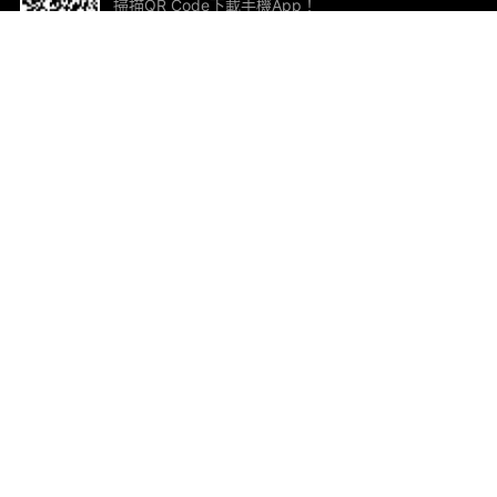
掃描QR Code下載手機App！
幫助與回饋
關
意見反饋
加
聯
電郵
ted.