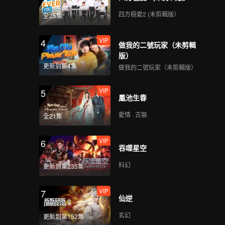
四方極愛2 (未剪輯版）
全25集
VIP
4
做我的二號玩家（未剪輯
版）
更新到第4集
做我的二號玩家（未剪輯版）
VIP
5
鳳池生春
愛情 · 古裝
全21集
VIP
6
吞噬星空
科幻
更新到第235集
VIP
7
仙逆
玄幻
更新到第152集