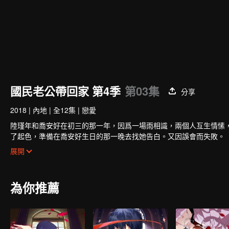
國民老公帶回家 第4季
第03集
分享
2018
|
內地
|
全12集
|
戀愛
陸瑾年和喬安好在初三的那一年，因爲一場雨相識，兩個人互生情愫
了起色，準備在喬安好生日的那一晚去找她告白。又因誤會而失敗。
五年後，韓如初找了陸瑾年來扮演許嘉木，然後並放出和喬安好聯姻
展開
未婚夫妻。兩人的關係卻因之前的誤會處於冰封狀態。直到陸瑾年兩
兩人的感情因一次又一次的誤會和旁人的阻隔而生隙，直到最後喬安
為你推薦