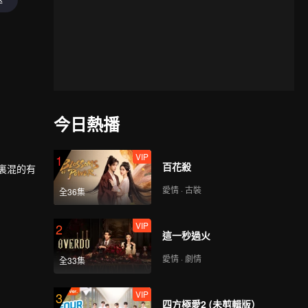
今日熱播
VIP
1
百花殺
裏混的有
愛情 · 古裝
全36集
始扮演假
VIP
2
這一秒過火
愛情 · 劇情
全33集
VIP
3
四方極愛2 (未剪輯版）