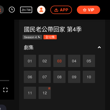
APP
VIP
ZH-TW
國民老公帶回家 第4季
Season 4
全12集
劇集
01
02
03
04
05
06
07
08
09
10
終
11
12