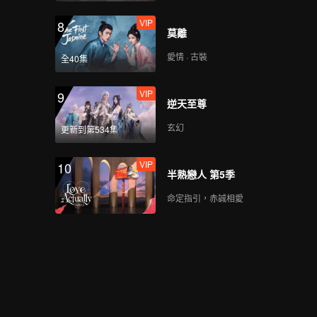
VIP
8
莫離
愛情 · 古裝
全40集
VIP
9
逆天至尊
玄幻
更新到第534集
VIP
10
半熟戀人 第5季
命定指引，赤誠相愛